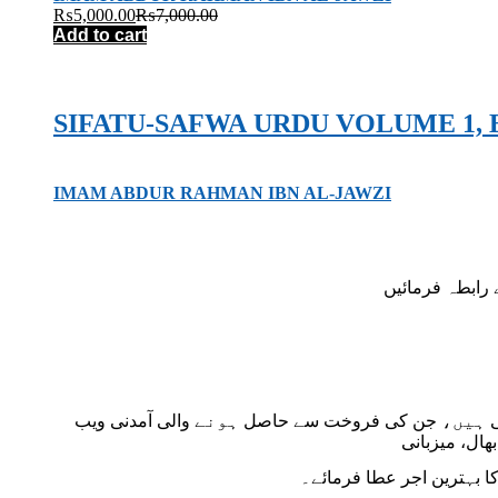
₨
5,000.00
₨
7,000.00
Add to cart
IMAM ABDUR RAHMAN IBN AL-JAWZI
تی ہیں، جن کی فروخت سے حاصل ہونے والی آمدنی ویب
ا بہترین اجر عطا فرمائے۔