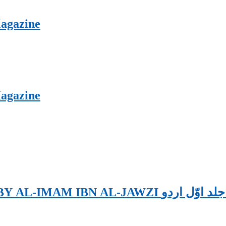
agazine
agazine
SIFATU-SAFWA URDU VOLUME