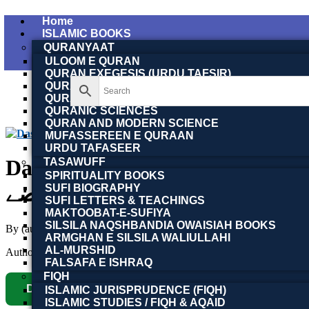
Home
ISLAMIC BOOKS
QURANYAAT
ULOOM E QURAN
QURAN EXEGESIS (URDU TAFSIR)
QURAN EXEGESIS (ENGLISH TAFSIR)
QURAN DICTIONARY
QURANIC SCIENCES
QURAN AND MODERN SCIENCE
MUFASSEREEN E QURAAN
URDU TAFASEER
Dastawizat-o-Public Record: Tahaffuz o Fanni Taqaz
TASAWUFF
SPIRITUALITY BOOKS
تقاضے
SUFI BIOGRAPHY
SUFI LETTERS & TEACHINGS
MAKTOOBAT-E-SUFIYA
SILSILA NAQSHBANDIA OWAISIAH BOOKS
By (author)
Iqrar Hussain Sheikh | اقرار حسین شیخ
ARMGHAN E SILSILA WALIULLAHI
AL-MURSHID
Author :
Toobaa Book Foundation
FALSAFA E ISHRAQ
FIQH
Download Now
ISLAMIC JURISPRUDENCE (FIQH)
ISLAMIC STUDIES / FIQH & AQAID