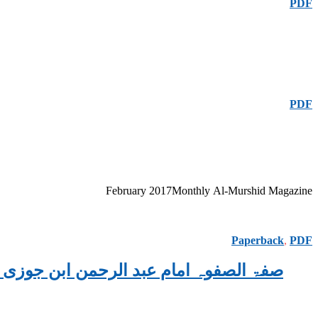
PDF
PDF
February 2017Monthly Al-Murshid Magazine
Paperback
,
PDF
 1, BY AL-IMAM IBN AL-JAWZI صفۃ الصفوہ امام عبد الرحمن ابن جوزی جلد اوّل اردو