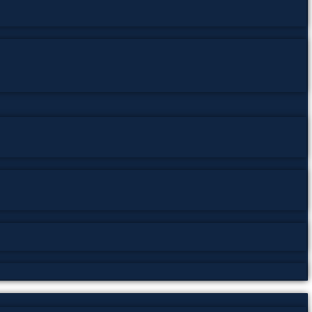
1
یہ کتاب
بار ڈاؤنلوڈ ہوئی
l Records
,
Documents
,
Government Records
,
Historical Records
,
ecord Management
,
Record Preservation
,
Technical
حکومتی ریکارڈ
,
تحفظ ریکارڈ
,
تاریخی ریکارڈ
,
پبلک ریکارڈ
,
آرکائیوز