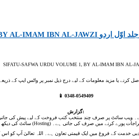
SIFATU-SAFWA URDU VOLUME
SIFATU-SAFWA URDU VOLUME 1, BY AL-IMAM IBN AL-J
📱 0348-0549409
گزارش:
ہے۔ ویب سائٹ پر صرف چند منتخب کتب فروخت کے لیے پیش کی جا
سائٹ کی دیکھ بھال، میزبانی (Hosting) کرنے میں صرف کی جاتی ہے۔
ی خدمت کے فروغ میں ایک قیمتی تعاون ہے۔ اللہ تعالیٰ آپ کو اس ک