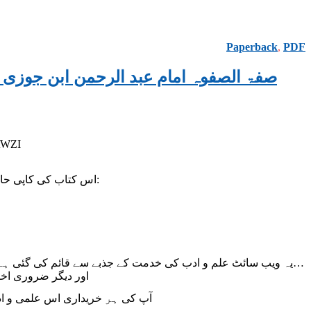
Paperback
,
PDF
 1, BY AL-IMAM IBN AL-JAWZI صفۃ الصفوہ امام عبد الرحمن ابن جوزی جلد اوّل اردو
AWZI
اس کتاب کی کاپی حاصل کرنے یا مزید معلومات کے لیے درج ذیل نمبر پر واٹس ایپ کے ذریعے رابطہ فرمائیں:
یہ ویب سائٹ علم و ادب کی خدمت کے جذبے سے قائم کی گئی 
اور دیگر ضروری اخراجات پورے 
آپ کی ہر خریداری اس علمی و ادب