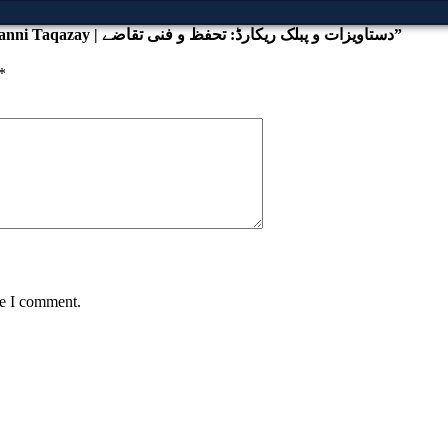
Be the first to review “Dastawizat-o-Public Record: Tahaffuz o Fanni Taqazay | دستاویزات و پبلک ریکارڈ: تحفظ و فنی تقاضے”
*
me I comment.