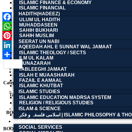
ISLAMIC FINANCE & ECONOMY
ISLAMIC FINANCIAL
HADITH(HADEEZ)
ULUM UL HADITH
MUHADDASEEN
Facebook
SAHIH BUKHARI
WhatsApp
SAHIH MUSLIM
SEERAT UN NABI
Pinterest
AQEEDAH AHL E SUNNAT WAL JAMAAT
ISLAMIC THEOLOGY / SECTS
LinkedIn
ILM UL KALAM
MUNAZARAH
Share
Product Details
TABLEEGHI JAMAAT
Reviews (0)
ISLAH E MUAASHARAH
FAZAIL E AAMAAL
Categories:
Other Books
,
Urdu Books
ISLAMIC KHUTBAT
Archives
,
ISLAMIC STUDIES
Tags:
Information Preservation
,
Iqrar 
ISLAMIC EDUCATION MADRSA SYSTEM
Requirements
,
معلومات کا تحفظ
,
لائبریری سائنس
,
رڈ
RELIGION / RELIGIOUS STUDIES
ISLAM & SCIENCE
BOOK NAME
اسلامی فلسفہ و فکر | ISLAMIC PHILOSOPHY &
OTHER BOOKS
SOCIAL SERVICES
BOOK AUTHOR
Iqrar Hussain Sheikh | اقرار حسین شیخ