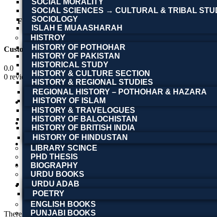
SOCIAL MORALITY
SOCIAL SCIENCES → CULTURAL & TRIBAL STU
SOCIOLOGY
FORMAT
PDF
ISLAH E MUAASHARAH
HISTROY
HISTORY OF POTHOHAR
Customer Reviews
HISTORY OF PAKISTAN
HISTORICAL STUDY
0.0
HISTORY & CULTURE SECTION
0 reviews
HISTORY & REGIONAL STUDIES
REGIONAL HISTORY – POTHOHAR & HAZARA
HISTORY OF ISLAM
5 stars
HISTORY & TRAVELOGUES
0
HISTORY OF BALOCHISTAN
4 stars
HISTORY OF BRITISH INDIA
0
HISTORY OF HINDUSTAN
3 stars
LIBRARY SCINCE
0
PHD THESIS
2 stars
BIOGRAPHY
URDU BOOKS
0
URDU ADAB
1 stars
POETRY
0
ENGLISH BOOKS
PUNJABI BOOKS
There are no reviews yet.