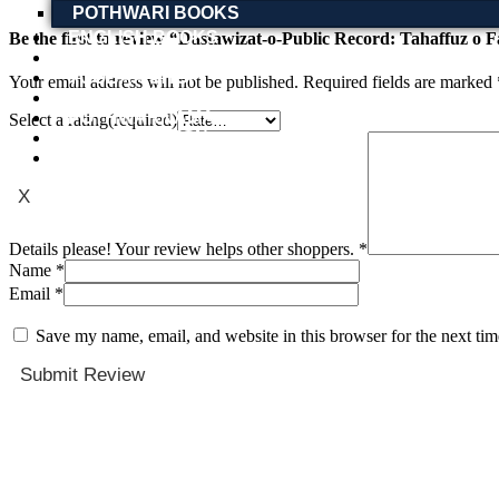
POTHWARI BOOKS
ENGLISH BOOKS
POTHWARI BOOKS
TOOBAA SHOP
Your email address will not be published.
Required fields are marked
SUFI NAMA
POTHWARNAMA
Select a rating(required)
SIRAAT DESIGN
POET & AUTHOR LIST
X
Details please! Your review helps other shoppers.
*
Name
*
Email
*
Save my name, email, and website in this browser for the next ti
Submit Review