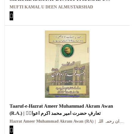
DEEN ALMUSTARSHAD
MUFTI KAMAL U DEEN ALMUSTARSHAD
قیاس اور تقلید کی حقیقت اور شرعی حیثیت از: مفتی
کمال الدین المسترشد
Taaruf-e-Hazrat Ameer Muhammad Akram Awan
(R.A.) | تعارفِ حضرت امیر محمد اکرم اعوانؒ
Hazrat Ameer Muhammad Akram Awan (RA) | حضرت امیر محمد اکرم اعوان رحمہ اللہ