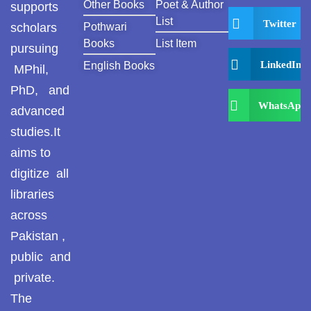
Other Books
Poet & Author
supports
List
Twitter
scholars
Pothwari
Books
List Item
pursuing
LinkedIn
English Books
MPhil,
PhD, and
WhatsApp
advanced
studies.It
aims to
digitize all
libraries
across
Pakistan ,
public and
private.
The