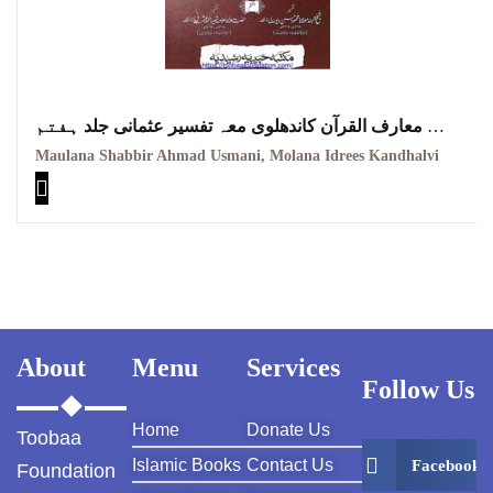
معارف القرآن کاندھلوی معہ تفسیر عثمانی جلد ہفتم
Maarif ul quraan kandhalvi ma tafseer e usmani PDF
Maulana Shabbir Ahmad Usmani, Molana Idrees Kandhalvi
VOL-7
About
Menu
Services
Follow Us
Home
Donate Us
Toobaa
Islamic Books
Contact Us
Facebook
Foundation