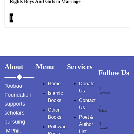
Rights Boys And Girls in Marriage
About
Menu
Services
Follow Us
Home
Donate
Toobaa
Us
Islamic
Facebook
Foundation
Books
Contact
supports
Us
Other
Twitter
scholars
Books
Poet &
pursuing
Author
Pothwari
LinkedIn
MPhil,
List
Books