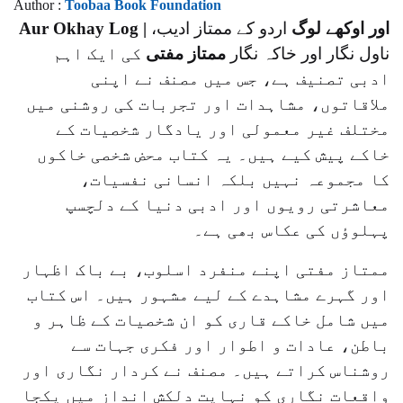
Author :
Toobaa Book Foundation
Aur Okhay Log | اور اوکھے لوگ
اردو کے ممتاز ادیب،
ناول نگار اور خاکہ نگار
ممتاز مفتی
کی ایک اہم
ادبی تصنیف ہے، جس میں مصنف نے اپنی
ملاقاتوں، مشاہدات اور تجربات کی روشنی میں
مختلف غیر معمولی اور یادگار شخصیات کے
خاکے پیش کیے ہیں۔ یہ کتاب محض شخصی خاکوں
کا مجموعہ نہیں بلکہ انسانی نفسیات،
معاشرتی رویوں اور ادبی دنیا کے دلچسپ
پہلوؤں کی عکاس بھی ہے۔
ممتاز مفتی اپنے منفرد اسلوب، بے باک اظہار
اور گہرے مشاہدے کے لیے مشہور ہیں۔ اس کتاب
میں شامل خاکے قاری کو ان شخصیات کے ظاہر و
باطن، عادات و اطوار اور فکری جہات سے
روشناس کراتے ہیں۔ مصنف نے کردار نگاری اور
واقعات نگاری کو نہایت دلکش انداز میں یکجا