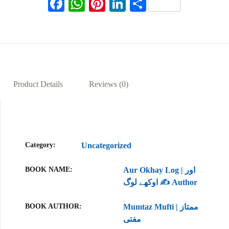
F
W
Pi
Li
S
ac
h
nt
n
h
eb
at
er
ke
ar
oo
s
es
dI
e
k
A
t
n
p
Product Details
Reviews (0)
p
Category:
Uncategorized
BOOK NAME
Aur Okhay Log | اور
اوکھے لوگ ✍️ Author
BOOK AUTHOR
Mumtaz Mufti | ممتاز
مفتی