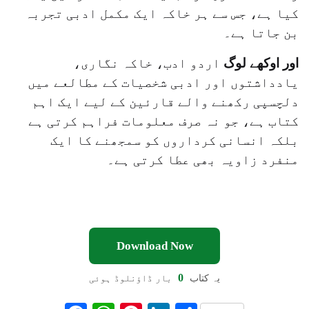
کیا ہے، جس سے ہر خاکہ ایک مکمل ادبی تجربہ
بن جاتا ہے۔
اور اوکھے لوگ
اردو ادب، خاکہ نگاری،
یادداشتوں اور ادبی شخصیات کے مطالعے میں
دلچسپی رکھنے والے قارئین کے لیے ایک اہم
کتاب ہے، جو نہ صرف معلومات فراہم کرتی ہے
بلکہ انسانی کرداروں کو سمجھنے کا ایک
منفرد زاویہ بھی عطا کرتی ہے۔
Download Now
0
یہ کتاب
بار ڈاؤنلوڈ ہوئی