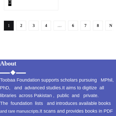
1
2
3
4
…
6
7
8
Nex
FREE
DELIVER
Y
About
When ordering from
$500.
Toobaa Foundation supports scholars pursuing MPhil,
180 Days
PhD, and advanced studies.It aims to digitize all
libraries across Pakistan , public and private.
Return
The foundation lists and introduces available books
180 Days Return
It scans and provides books in PDF
and rare manuscripts.