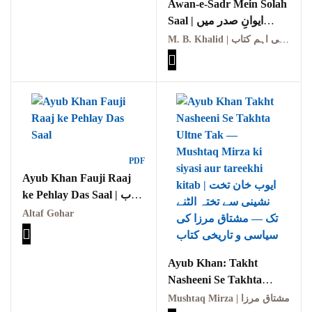
Awan-e-Sadr Mein Solah
Saal | ایوانِ صدر میں
Reflections on the
سولہ سال
M. B. Khalid | م۔ ب۔ خالد کی اہم کتاب
pothohar heritage
Taxila Valley &
Beyond
خطہ پوٹھوہار
سرزمین پوٹھوہار
PDF
Ayub Khan Fauji Raaj
سطح مرتفع پوٹھوہا
ke Pehlay Das Saal | ایوب
خان فوجی راج کے پہلے
Altaf Gohar
مہاڑے گرائیں نی بوڑھ
دس سال
پوٹھوہاری شاعری
Ayub Khan: Takht
پوٹھواری شاعر
Nasheeni Se Takhta
پوٹھوہاری ادب اور
Ultne Tak | ایوب خان:
Mushtaq Mirza | مشتاق مرزا
ثقافت