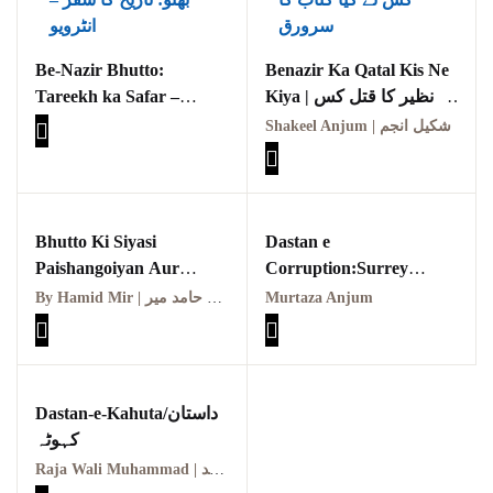
September 2024
Be-Nazir Bhutto:
Benazir Ka Qatal Kis Ne
August 2024
Tareekh ka Safar –
Kiya | بے نظیر کا قتل کس
نے کیا
Interview | بے نظیر بھٹو:
July 2024
Shakeel Anjum | شکیل انجم
تاریخ کا سفر – انٹرویو
June 2024
May 2024
Bhutto Ki Siyasi
Dastan e
April 2024
Paishangoiyan Aur
Corruption:Surrey
Chautha Martial Law|
Mahal ke kahani By
March 2024
By Hamid Mir | مصنف حامد میر
Murtaza Anjum
بھٹو کی سیاسی پیشن
Murtza Anjum,
داستان کرپشن:سرے محل
گوئیاں اور چوتھا مارشل
کی کہانی
لاء
Dastan-e-Kahuta/داستان
کہوٹہ
Raja Wali Muhammad | راجہ ولی محمد