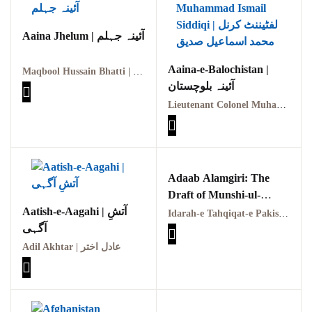
Pothohar -
newpakhistorian
Aaina Jhelum | آئینہ جہلم
Pothohar: Khitta-e-
dil-rubaa
Aaina-e-Balochistan |
Maqbool Hussain Bhatti | مقبول حسین بھٹی
آئینہ بلوچستان
Pothohari Poetry
Lieutenant Colonel Muhammad Ismail Siddiqi | لفٹیننٹ کرنل محمد اسماعیل صدیق
پوٹھوہاری شاعری
Pothohar Media
Pothohar Plateau
Adaab Alamgiri: The
Draft of Munshi-ul-
Pothohar region as a
Aatish-e-Aagahi | آتشِ
Mamalik Sheikh Abul
Idarah-e Tahqiqat-e Pakistan, 1971
separate province
Fatah Qabil Khan آداب
آگہی
عالمگیری مصنف صادق
Adil Akhtar | عادل اختر
Pothwar
مطلبی انبالوی
Pothwar's agricultural
potential