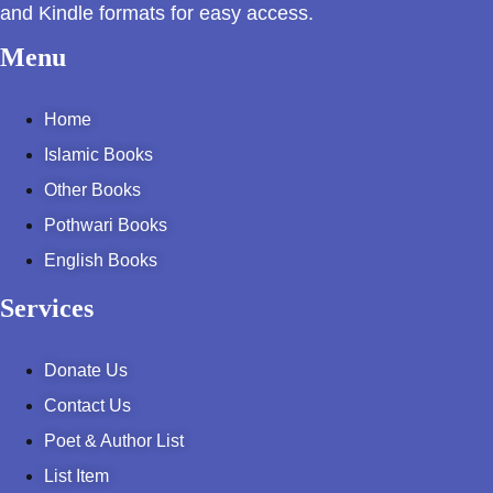
and Kindle formats for easy access.
100%
Menu
Natural
100% secure payment
Home
Online
Islamic Books
Other Books
Discount
Pothwari Books
+ additional multi-buy
English Books
Services
Categories
Donate Us
Contact Us
Action & Adventure
Poet & Author List
Activity Books
List Item