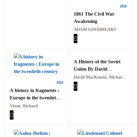
GujarKhan
PDF
1861 The Civil War
Islamabad Pothohar
Awakening
ADAM GOODHEART
Kallar Syedan
Khayyam Wakil
A History of the Soviet
News
Union By David
MacKenzie, Michael W.
outside Islamabad
David MacKenzie, Michael W. Curran
PDF
Curran
A history in fragments :
Pakistan
Europe in the twentieth
Pakistan. پوٹھوار
century by Vinen,
Vinen, Richard
پنجاب، پاکستان – News
Richard
Pothohar