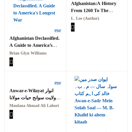
Afghanistan:A History
Pothwar.com
From 1260 To The
Present
L. Lee (Author)
Pothwar Green
Islamabad
PDF
Afghanistan Declassified.
Pothwar Media
A Guide to America’s
Longest War
Brian Glyn Williams
Pothwar News
pothwar n kashmir
Pothwar Scrub
PDF
Rangelands
Anwar-e-Wilayat انوار
ولایت سوانح حیات مولانا
pothwar videos
احمد علی لاہوری
Maulana Ahmad Ali Lahori
Potohar
Punjab
Rawat Fort