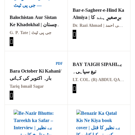
شاعری
Bar-e-Sagheer-e-Hind Ka
گوجرخان کہوٹہ
Balochistan Aur Sistan
Almiya | برِصغیرِ ہند کا
المیہ
Ke Khadokhal | بلوچستان
Dr. Razi Ahmad | ڈاکٹر رضی احمد
اور سیستان کے خدوخال
G. P. Tate | جی پی ٹیٹ
PDF
BAY TAIGH SIPAHIبے
Bara October Ki Kahani/
تیغ سپاہی۔
بارہ اکتوبر کی کہانی
LT. COL. (R) ABDUL QADIR
Years
Tariq Ismail Sagar
January 2025
December 2024
November 2024
October 2024