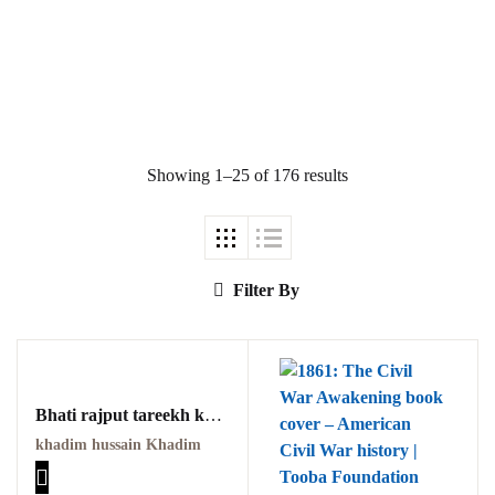
Showing 1–25 of 176 results
Ukrray | اُکڑے
Search
Filter By
Search for:
Bhati rajput tareekh kay
Ainay mein PDF
khadim hussain Khadim
Tags
بھٹی راجپوت تاریخ کے آئینے
میں