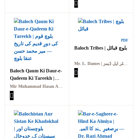
تخت نشینی سے تختہ الٹنے
تک
پوٹھوہاری بیھٹک
پوٹھوہاری زبان میں
قرآن حکیم کا ترجمہ
PDF
Baloch Tribes | بلوچ قبائل
پوٹھوہاری شاعری
پوٹھوہاری شعر
Mr. L. Dames | مسٹر ایل ڈیمز
Baloch Qaum Ki Daur-e-
پوٹھوہاری قاعدہ
Qadeem Ki Tareekh |
بلوچ قوم کی دورِ قدیم کی
Mir Muhammad Hasan Anqa Baloch | میر محمد حسن عنقا بلوچ
پوٹھوہاری ماہیے
تاریخ
پوٹھوہاری مشاہرہ
پھٹواری شعر
پہاڑی و پوٹھوہاری