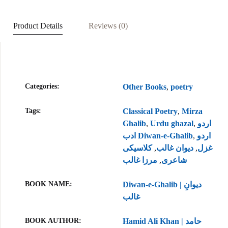
k
A
t
n
p
Product Details
Reviews (0)
p
Categories:
Other Books
,
poetry
Tags:
Classical Poetry
,
Mirza
Ghalib
,
Urdu ghazal
,
اردو
ادب Diwan-e-Ghalib
,
اردو
کلاسیکی
,
دیوان غالب
,
غزل
مرزا غالب
,
شاعری
BOOK NAME
Diwan-e-Ghalib | دیوانِ
غالب
BOOK AUTHOR
Hamid Ali Khan | حامد