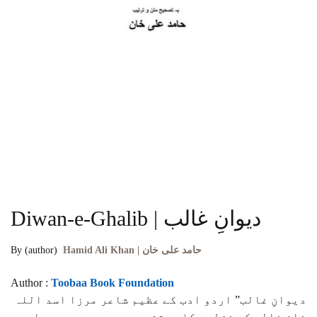
Diwan-e-Ghalib | دیوانِ غالب
By (author)
Hamid Ali Khan | حامد علی خان
Author :
Toobaa Book Foundation
دیوانِ غالب” اردو ادب کے عظیم شاعر مرزا اسد اللہ
خان غالب کی غزلوں کا مستند مجموعہ ہے، جسے حامد