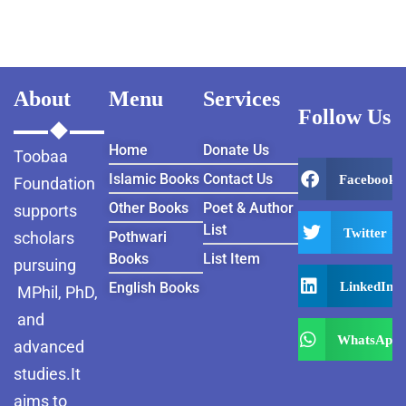
About
Menu
Services
Follow Us
Home
Donate Us
Toobaa
Islamic Books
Contact Us
Facebook
Foundation
Other Books
Poet & Author
supports
List
Twitter
scholars
Pothwari
Books
List Item
pursuing
LinkedIn
English Books
MPhil, PhD,
and
WhatsApp
advanced
studies.It
aims to