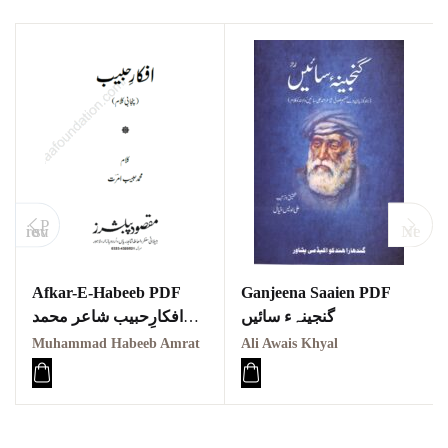
P
revious
Next
Afkar-E-Habeeb PDF
Ganjeena Saaien PDF
گنجینہء سائیں
افکارِحبیب شاعر محمد
حبیب امرت
Muhammad Habeeb Amrat
Ali Awais Khyal