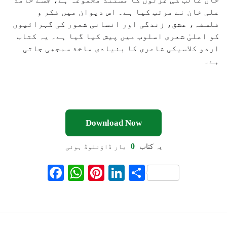
علی خان نے مرتب کیا ہے۔ اس دیوان میں فکر و
فلسفہ، عشق، زندگی اور انسانی شعور کی گہرائیوں
کو اعلیٰ شعری اسلوب میں پیش کیا گیا ہے۔ یہ کتاب
اردو کلاسیکی شاعری کا بنیادی ماخذ سمجھی جاتی
ہے۔
Download Now
0
یہ کتاب
بار ڈاؤنلوڈ ہوئی
F
W
Pi
Li
S
ac
h
nt
n
h
eb
at
er
ke
ar
oo
s
es
dI
e