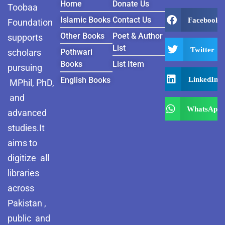
Home
Donate Us
Toobaa
Islamic Books
Contact Us
Facebook
Foundation
Other Books
Poet & Author
supports
List
Twitter
scholars
Pothwari
Books
List Item
pursuing
LinkedIn
English Books
MPhil, PhD,
and
WhatsApp
advanced
studies.It
aims to
digitize all
libraries
across
Pakistan ,
public and