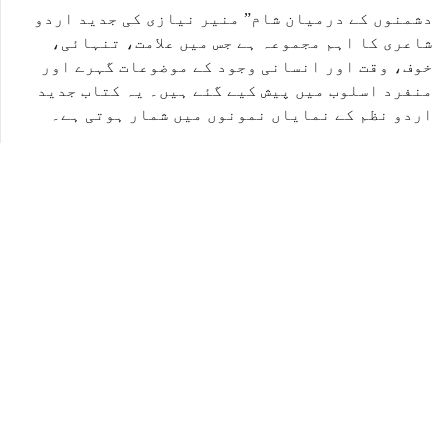
دشمنوں کے درمیان شام” منیر نیازی کی جدید اردو
شاعری کا اہم مجموعہ ہے جس میں علامت، تنہائی،
خوف، وقت اور انسانی وجود کے موضوعات گہرے اور
منفرد اسلوب میں پیش کیے گئے ہیں۔ یہ کتاب جدید
اردو نظم کے نمایاں نمونوں میں شمار ہوتی ہے۔