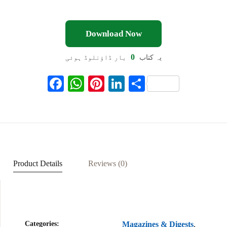
Download Now
0
یہ کتاب
بار ڈاؤنلوڈ ہوئی
F
W
Pi
Li
S
ac
h
nt
n
h
eb
at
er
ke
ar
oo
s
es
dI
e
k
A
t
n
p
Product Details
Reviews (0)
p
Categories:
Magazines & Digests
,