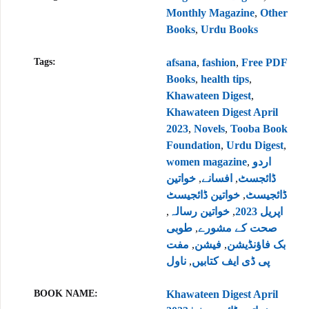
Monthly Magazine
,
Other
Books
,
Urdu Books
Tags:
afsana
,
fashion
,
Free PDF
Books
,
health tips
,
Khawateen Digest
,
Khawateen Digest April
2023
,
Novels
,
Tooba Book
Foundation
,
Urdu Digest
,
women magazine
,
اردو
خواتین
,
افسانے
,
ڈائجسٹ
خواتین ڈائجیسٹ
,
ڈائجیسٹ
,
خواتین رسالہ
,
اپریل 2023
طوبی
,
صحت کے مشورے
مفت
,
فیشن
,
بک فاؤنڈیشن
ناول
,
پی ڈی ایف کتابیں
BOOK NAME
Khawateen Digest April