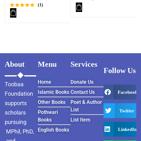
ابیات سائیں احمد علی
(1)
Rated
1
5.00
out
of 5
based on
customer
rating
About
Menu
Services
Follow Us
Home
Donate Us
Toobaa
Islamic Books
Contact Us
Facebook
Foundation
Other Books
Poet & Author
supports
List
Twitter
scholars
Pothwari
Books
List Item
pursuing
LinkedIn
English Books
MPhil, PhD,
and