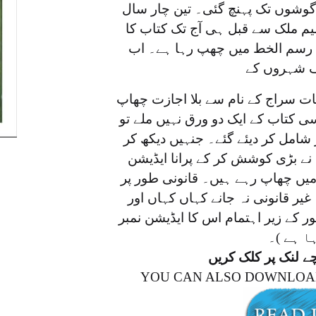
 گوشوں تک پہنچ گئی۔ تین چار سال
یم ملک سے قبل ہی آج تک کتاب کا
 رسم الخط میں چھپ رہا ہے۔ اب
ف شہروں کے
ات سراج کے نام سے بلا اجازت چھاپ
 کتاب کے ایک دو ورق نہیں ملے تو
امل کر دیئے گئے۔ جنہیں دیکھ کر
نے بڑی کوشش کر کے پرانا ایڈیشن
ی میں چھاپ رہے ہیں۔ قانونی طور پر
ر قانونی نہ جانے کہاں کہاں اور
ہور کے زیر اہتمام اس کا ایڈیشن نمبر
چے لنک پر کلک کریں
YOU CAN ALSO DOWNLOAD