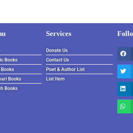
TBA AFZAL PARVAIZ
nu
Services
Foll
e
Donate Us
ic Books
Contact Us
 Books
Poet & Author List
ari Books
List Item
sh Books