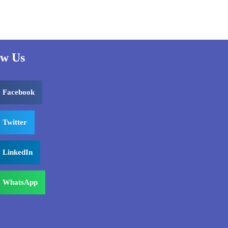
rating
based on
customer
rating
ow Us
Facebook
Twitter
LinkedIn
WhatsApp