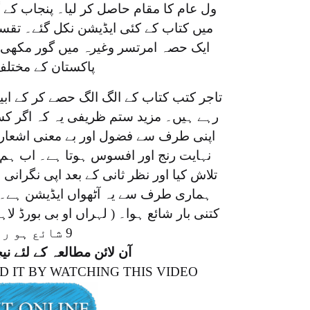
ول عام کا مقام حاصل کر لیا۔ پنجاب کے
میں کتاب کے کئی ایڈیشن نکل گئے۔ تقس
ایک حصہ امرتسر وغیرہ میں گور مکھی
پاکستان کے مختل
تاجر کتب کتاب کے الگ الگ حصے کر کے ابی
رہے ہیں۔ مزید ستم ظریفی یہ کہ اگر کسی
اپنی طرف سے فضول اور بے معنی اشعار ش
نہایت رنج اور افسوس ہوتا ہے۔ اب ہم 
تلاش کیا اور نظر ثانی کے بعد اپی نگران
ہماری طرف سے یہ آٹھواں ایڈیشن ہے۔ غی
کتنی بار شائع ہوا۔ ( لہراں او بی بورڈ لا
9 شائع ہو رہا ہے )۔
آن لائن مطالعہ کے لئے نی
 IT BY WATCHING THIS VIDEO