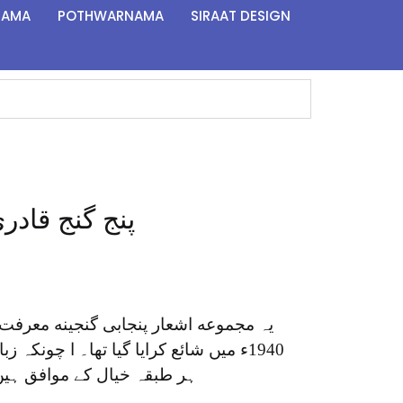
NAMA
POTHWARNAMA
SIRAAT DESIGN
j Ganj Qadri PDF پنج گنج قادری
یہ مجموعه اشعار پنجابی گنجینه معرفت 
ء میں شائع کرایا گیا تھا۔ ا چونکہ زبان
ہر طبقہ خیال کے موافق ہیں