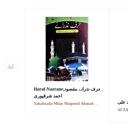
P
revious
Haraf-Nazrane,حرف نذرانے مقصود
احمد شرقپوری
د علی
Sahabzada Mian Maqsood Ahmad مقصود احمد شرقپوری
یرانی
AFZA
KAN
AHM