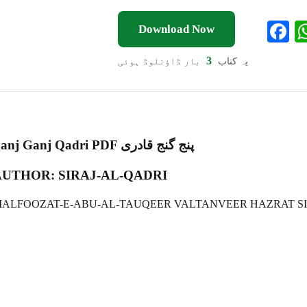
F
Download Now
a
3
یہ کتاب
بار ڈاؤنلوڈ ہوئی
e
o
k
Panj Ganj Qadri PDF پنج گنج قادری
AUTHOR: SIRAJ-AL-QADRI
ALFOOZAT-E-ABU-AL-TAUQEER VALTANVEER HAZRAT S