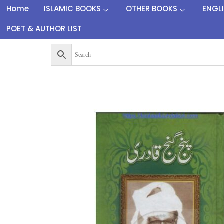
Home
ISLAMIC BOOKS
OTHER BOOKS
ENGL
POET & AUTHOR LIST