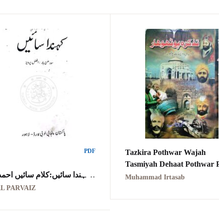
PDF
Tazkira Pothwar Wajah
Tasmiyah Dehaat Pothwar
کہندا سائیں:کلام سائیں احم
ہ پوٹھوہار وجہ تسمیہ دیہات
Muhammad Irtasab
ا
پوٹھوہار
L PARVAIZ
DA SAAIEN KALAM
AD ALI SAAIEN