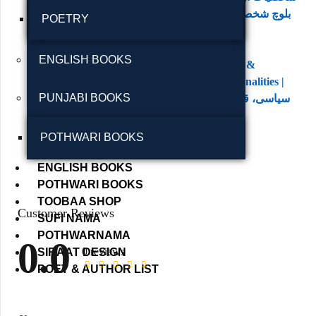
بلوچ شخصیات اور علاقائی
POETRY
تاریخ
ENGLISH BOOKS
SUBJECT
Political, Tribal &
Historical Personalities |
PUNJABI BOOKS
سیاسی، قبائلی اور تاریخی
شخصیات
POTHWARI BOOKS
ENGLISH BOOKS
POTHWARI BOOKS
TOOBAA SHOP
Customer Reviews
SUFI NAMA
POTHWARNAMA
0.0
0 reviews
SIRAAT DESIGN
POET & AUTHOR LIST