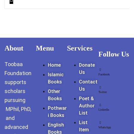
About
Menu
Services
Follow Us
Toobaa
Home
Donate
Us
Foundation
Islamic
Facebook
supports
Books
Contact
Us
scholars
Other
Twitter
Books
Poet &
pursuing
Author
Pothwar
MPhil, PhD,
LinkedIn
List
I Books
and
List
English
advanced
WhatsApp
Item
Books