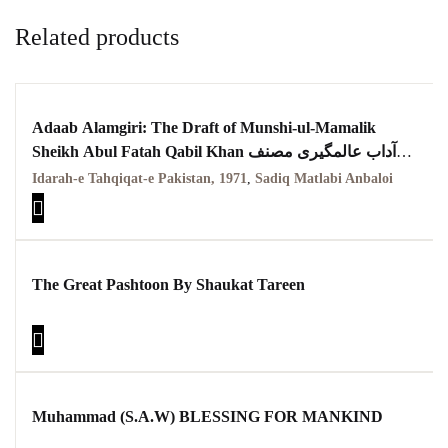
Related products
Adaab Alamgiri: The Draft of Munshi-ul-Mamalik
Sheikh Abul Fatah Qabil Khan آداب عالمگیری مصنف
صادق مطلبی انبالوی
Idarah-e Tahqiqat-e Pakistan, 1971
,
Sadiq Matlabi Anbaloi
The Great Pashtoon By Shaukat Tareen
Muhammad (S.A.W) BLESSING FOR MANKIND