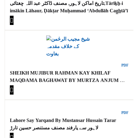
تاریخ اماکن لاہور, مصنف ڈاکٹر عبد اللہ چغتائی,Tārīḵẖ-i
imākin Lāhaur, Ḍākṭar Muḥammad ʻAbdullāh Cag̲h̲tāʼī
PDF
SHEIKH MUJIBUR RAHMAN KAY KHILAF
MAQDAMA BAGHAWAT BY MURTZA ANJUM
شیخ مجیب الرحٰمن کے خلاف مقدمہ بغاوت
PDF
Lahore Say Yarqand By Mustansar Hussain Tarar
لاہور سے یارفند مصنف مستنصر حسین تارڑ