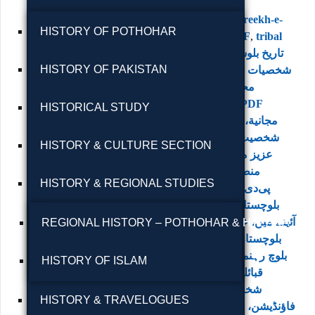
Mein
,
tareekh e
Balochistan
,
Tareekh-e-
HISTORY OF POTHOHAR
Balochistan PDF
,
tribal
leaders
,
تاريخ بلوشستان،
HISTORY OF PAKISTAN
شخصيات بلوشستان، عزيز
محمد بگتي، التاريخ
السياسي، كتب PDF
HISTORICAL STUDY
مجانية، تاریخ بلوچستان،
شخصیت‌های بلوچستان،
HISTORY & CULTURE SECTION
عزیز محمد بگتی، تاریخ
منطقه‌ای، کتاب‌های
HISTORY & REGIONAL STUDIES
تاریخ
,
پی‌دی‌اف رایگان
بلوچستان، شخصیات کے
آئینے میں، عزیز محمد بگٹی،
REGIONAL HISTORY – POTHOHAR & HAZARA
بلوچستان کی شخصیات،
بلوچ رہنما، علاقائی تاریخ،
HISTORY OF ISLAM
قبائلی تاریخ، سیاسی
شخصیات، طوبٰی بک
HISTORY & TRAVELOGUES
فاؤنڈیشن، مفت پی ڈی ایف