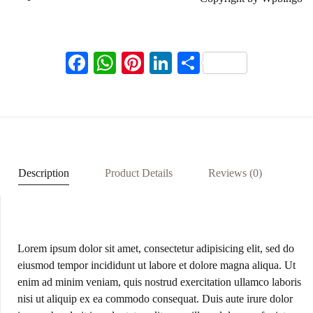
F
W
Pi
Li
S
ac
h
nt
n
h
eb
at
er
ke
ar
oo
s
es
dI
e
k
A
t
n
p
Description
Product Details
Reviews (0)
p
Lorem ipsum dolor sit amet, consectetur adipisicing elit, sed do
eiusmod tempor incididunt ut labore et dolore magna aliqua. Ut
enim ad minim veniam, quis nostrud exercitation ullamco laboris
nisi ut aliquip ex ea commodo consequat. Duis aute irure dolor