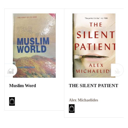
P
revious
Next
Muslim Word
THE SILENT PATIENT
Alex Michaelides