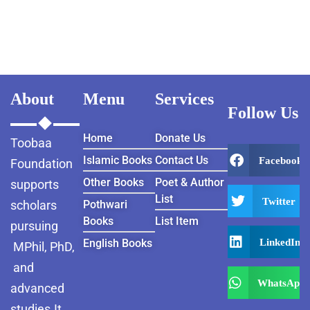
About
Menu
Services
Follow Us
Home
Donate Us
Toobaa
Islamic Books
Contact Us
Facebook
Foundation
Other Books
Poet & Author
supports
List
Twitter
scholars
Pothwari
Books
List Item
pursuing
LinkedIn
English Books
MPhil, PhD,
and
WhatsApp
advanced
studies.It