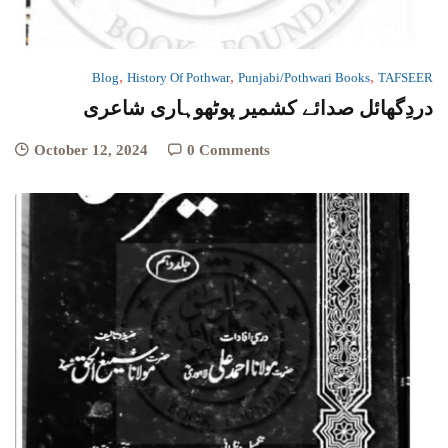
,
,
,
Blog
History Of Pothwar
Punjabi/Pothwari Books
TAFSEER
دردِگھائل صدائے کشمیر پوٹھوہاری شاعری
October 12, 2024
0 Comments