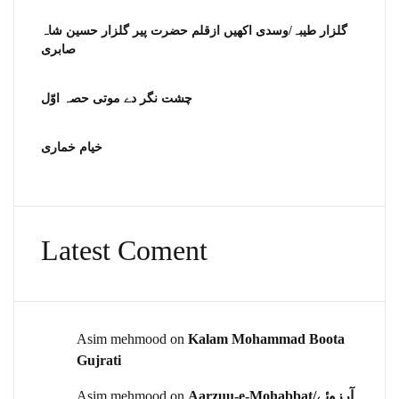
گلزار طیبہ/وسدی اکھیں ازقلم حضرت پیر گلزار حسین شاہ
صابری
چشت نگر دے موتی حصہ اوّل
خیام خماری
Latest Coment
Asim mehmood
on
Kalam Mohammad Boota
Gujrati
Asim mehmood
on
Aarzuu-e-Mohabbat/آرزوئے