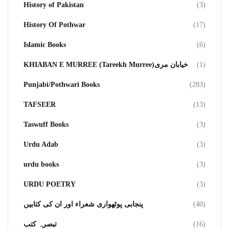
History of Pakistan
(3)
History Of Pothwar
(17)
Islamic Books
(6)
KHIABAN E MURREE (Tareekh Murree)خیابان مری
(1)
Punjabi/Pothwari Books
(283)
TAFSEER
(13)
Taswuff Books
(3)
Urdu Adab
(3)
urdu books
(3)
URDU POETRY
(3)
پنجابی پوٹھواری شعراء اور ان کی کتابیں
(40)
تبصرہ کتب
(16)