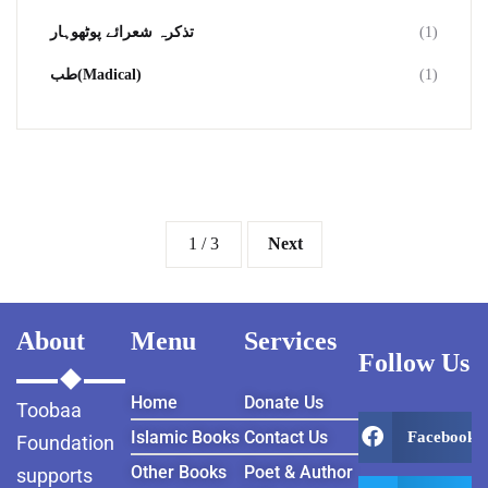
تذکرہ شعرائے پوٹھوہار
(1)
طب(Madical)
(1)
1 / 3
Next
About
Menu
Services
Follow Us
Home
Donate Us
Toobaa
Islamic Books
Contact Us
Facebook
Foundation
Other Books
Poet & Author
supports