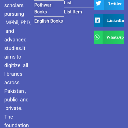
List
Twitter
scholars
Pothwari
Books
List Item
pursuing
LinkedIn
English Books
MPhil, PhD,
and
WhatsApp
advanced
studies.It
aims to
digitize all
libraries
across
Pakistan ,
public and
private.
The
foundation