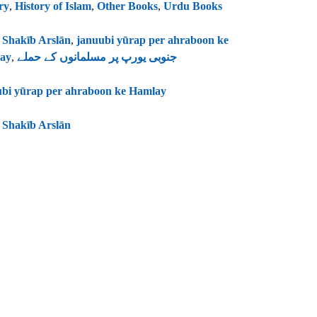
ry
,
History of Islam
,
Other Books
,
Urdu Books
 Shakīb Arslān
,
januubi yūrap per ahraboon ke
ay
,
جنوبی یورپ پر مسلمانوں کے حملے
ubi yūrap per ahraboon ke Hamlay
 Shakīb Arslān