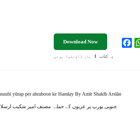
F
Download Now
a
1
یہ کتاب
بار ڈاؤنلوڈ ہوئی
e
o
k
anuubi yūrap per ahraboon ke Hamlay By
Amīr Shakīb Arslān
جنوبی یورپ پر عربوں کے حملے مصنف امیر شکیب ارسلا