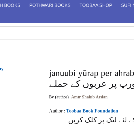
SH BOOKS
POTHWARI BOOKS
TOOBAA SHOP
SUFI
januubi yūrap per ahraboo
رپ پر عربوں کے حملے
By (author)
Amīr Shakīb Arslān
Author :
Toobaa Book Foundation
 لئے لنک پر کلک کریں