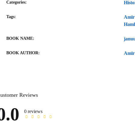
Categories:
Histo
Tags:
Amīr
Haml
BOOK NAME
janu
BOOK AUTHOR
Amīr
ustomer Reviews
0.0
0 reviews