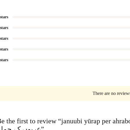
 stars
 stars
 stars
 stars
 stars
There are no reviews
e the first to review “januubi yūrap per ahraboon ke H
عربوں کے حملے”