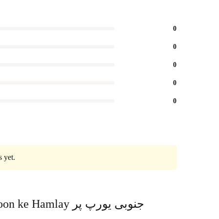
0
0
0
0
0
 yet.
amlay جنوبی یورپ پر