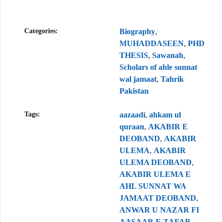
Categories:
Biography
,
MUHADDASEEN
,
PHD
THESIS
,
Sawanah
,
Scholars of ahle sunnat
wal jamaat
,
Tahrik
Pakistan
Tags:
aazaadi
,
ahkam ul
quraan
,
AKABIR E
DEOBAND
,
AKABIR
ULEMA
,
AKABIR
ULEMA DEOBAND
,
AKABIR ULEMA E
AHL SUNNAT WA
JAMAAT DEOBAND
,
ANWAR U NAZAR FI
AASAAR E ZAFAR
,