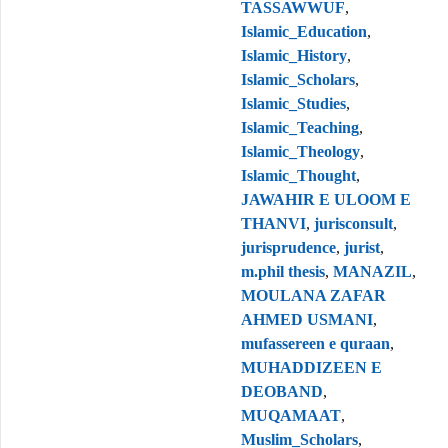
TASSAWWUF
,
Islamic_Education
,
Islamic_History
,
Islamic_Scholars
,
Islamic_Studies
,
Islamic_Teaching
,
Islamic_Theology
,
Islamic_Thought
,
JAWAHIR E ULOOM E
THANVI
,
jurisconsult
,
jurisprudence
,
jurist
,
m.phil thesis
,
MANAZIL
,
MOULANA ZAFAR
AHMED USMANI
,
mufassereen e quraan
,
MUHADDIZEEN E
DEOBAND
,
MUQAMAAT
,
Muslim_Scholars
,