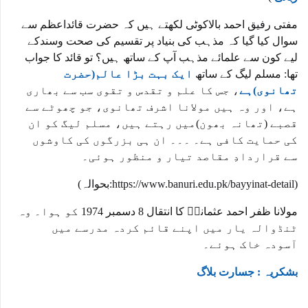
مفتی رفیق احمد بالاکوٹی لکھتے ہیں کہ حضرت قائداعظم سے
سوال کیا گیا کہ مذہب کی بنیاد پر تقسیم کی صحت وسندکے
لیے کون سے علمائے مذہب آپ کے ساتھ ہیں؟ تو قائد کا جواب
تھا: مسلم لیگ کے ساتھ
ایک بہت بڑا عالم(حضرت
تھانوی)ہے
، جس کا علم و تقدس و تقوی سب سے بھاری
ہے، اور وہ ہیں مولانا اشرف تھانوی، جو چھوٹے سے
قصبے (تھانہ بھون)میں رہتے ہیں، مسلم لیگ کو ان
کی حمایت کافی ہے۔ ۔۔۔ ان ہی بزرگوں کی کاوشوں
سے قراردادِ مقاصد تیار و منظور ہوئی۔
(بحوالہ:https://www.banuri.edu.pk/bayyinat-detail)
مولانا ظفر احمد عثمانیؒ کا انتقال 8 دسمبر 1974 کو ہوا۔ وہ
ٹنڈوالہ یار میں اپنے قائم کردہ مدرسے میں
آسودہ خاک ہوئے۔
بشکریہ : جسارت بلاگ