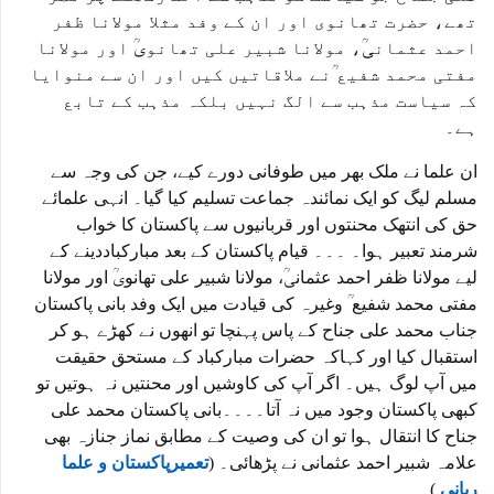
تھے، حضرت تھانوی اور ان کے وفد مثلا مولانا ظفر
احمد عثمانیؒ، مولانا شبیر علی تھانویؒ اور مولانا
مفتی محمد شفیع ؒنے ملاقاتیں کیں اور ان سے منوایا
کہ سیاست مذہب سے الگ نہیں بلکہ مذہب کے تابع
ہے۔
ان علما نے ملک بھر میں طوفانی دورے کیے، جن کی وجہ سے
مسلم لیگ کو ایک نمائندہ جماعت تسلیم کیا گیا۔ انہی علمائے
حق کی انتھک محنتوں اور قربانیوں سے پاکستان کا خواب
شرمند تعبیر ہوا۔ ۔۔۔ قیام پاکستان کے بعد مبارکباددینے کے
لیے مولانا ظفر احمد عثمانیؒ، مولانا شبیر علی تھانویؒ اور مولانا
مفتی محمد شفیع ؒ وغیرہ کی قیادت میں ایک وفد بانی پاکستان
جناب محمد علی جناح کے پاس پہنچا تو انھوں نے کھڑے ہو کر
استقبال کیا اور کہاکہ حضرات مبارکباد کے مستحق حقیقت
میں آپ لوگ ہیں۔ اگر آپ کی کاوشیں اور محنتیں نہ ہوتیں تو
کبھی پاکستان وجود میں نہ آتا۔۔۔۔بانی پاکستان محمد علی
جناح کا انتقال ہوا تو ان کی وصیت کے مطابق نماز جنازہ بھی
علامہ شبیر احمد عثمانی نے پڑھائی۔ (
تعمیرپاکستان و علما
ربانی
)