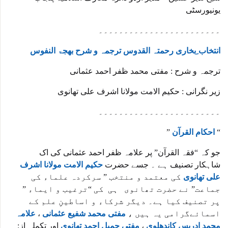
یونیورسٹی
۔۔۔۔۔۔۔۔۔۔۔۔۔۔۔۔۔۔۔۔۔۔۔۔
انتخاب ِبخاری رحمتہ القدوس ترجمہ و شرح بھجۃ النفوس
ترجمہ و شرح : مفتی محمد ظفر احمد عثمانی
زیر نگرانی : حکیم الامت مولانا اشرف علی تھانوی
۔۔۔۔۔۔۔۔۔۔۔۔۔۔۔۔۔۔۔۔۔۔۔۔
“
احکام القرآن
”
جو کہ “فقہ القرآن” پر علامہ ظفر احمد عثمانی کی اک
شاہکار تصنیف ہے ۔ جسے حضرت
حکیم الامت مولانا اشرف
علی تھانوی
کی معتمد و منتخب ” سرکردہ علماء کی
جماعت” نے حضرت تھانوی ہی کی “ترغیب و ایماء ”
پر تصنیف کیا ہے۔ دیگر شرکاء و اساطینِ علم کے
اسمائےگرامی یہ ہیں ،
مفتی محمد شفیع عثمانی
،
علامہ
محمد ادریس کاندھلوی
،
مفتی جمیل احمد تھانوی
اور تکملہ از: