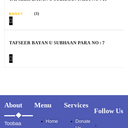
(1)
Rated
1
4.00
out of 5
based
on
custome
TAFSEER BAYAN U SUBHAAN PARA NO : 7
r rating
About
Menu
Services
Follow Us
Home
Donate
Toobaa