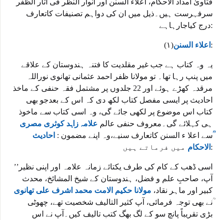
فتاویٰ امداد الاحکام، اعلاء السنن اور انوار النظر فی آثار الظفر
سرفہرست ہیں۔ذیل میں ان کی دواہم تصنیفات کاتعارف
درج کیاجارہاہے:
:
اعلاء السنن
(۱)
یہ وہ کتاب ہے جب غیر مقلدیت کا فتنہ ہندوستان کے علاقے
میں پنپ رہا تھا۔ تو مولانا ظفر احمد عثمانی تھانوی نوراللہ
مرقدہ کھڑے ہوئے اور 22 جلدوں پر مشتمل فقہ حنفی کے ماخذ
احادیث پر ایسی مفصل کتاب لکھ دی کہ اس کے بعدجو بھی
کتاب اس موضوع پر لکھی جائے گی، وہ اسی کتاب سے ماخوذ
ہی کہلائے گی۔معروف حنفی عالم
علامہ زاہد کوثری مصری
سے اعلا ء السنن کاتعارف سنیے،وہ اپنے مضمون :
احادیث
میں فرماتے ہیں:
الاحکام
’’اسی ڈھب کے کام کی طرف یکتائے زمانہ علامہ اور اپنی نظیر
آپ، صاحبِ علم و فضل، ہندوستان کے شیخ المشائخ، محدث
کبیر اور ماہر نقاد،
مولانا حکیم الامت محمد اشرف علی تھانوی
ؒنے بھی توجہ فرمائی، آپ کثیر التالیف شخصیت تھے، چھوٹی
بڑی تقریباً پانچ سو کے لگ بھگ کتب تالیف کیں۔آپ نے اس