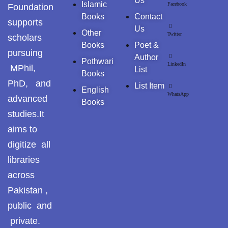
Us
Islamic
Facebook
Foundation
Books
Contact
supports
Us
Other
Twitter
scholars
Books
Poet &
pursuing
Author
Pothwari
LinkedIn
MPhil,
List
Books
PhD, and
List Item
English
WhatsApp
advanced
Books
studies.It
aims to
digitize all
libraries
across
Pakistan ,
public and
private.