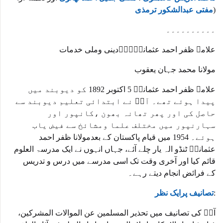
)
مفتی عبدالشکور ترمذی
۔۔۔۔۔۔۔۔۔۔
علامہ ظفر احمد عثمانیؒ۔۔۔دینی وملی خدمات
مولانا محمد جہان یعقوب
علامہ ظفر احمد عثمانیؒ 5 اکتوبر 1892 کو دیوبند میں
پیدا ہوئے تھے۔ آپؒ نے ابتدائی تعلیم دیوبند سے
حاصل کی اور پھر تھانہ بھون ،کانپور اور
سہارنپور میں مختلف علما ومشائخ سے فیض یاب
ہوئے۔ 1954 میں قیام پاکستان کے بعدمولانا ظفر احمد
عثمانیؒ ٹنڈو الہ یار چلے آئے، جہاں انہوں نے ایک مدرسۃ العلوم
قائم کیا اور آخری وقت تک اسی مدرسے میں درس و تدریس
کے فرائض انجام دیتے رہے۔
:
تصانیف پرایک نظر
آپؒ کی تصانیف میں تحذیر المسلمین عن الموالات المشرکین،