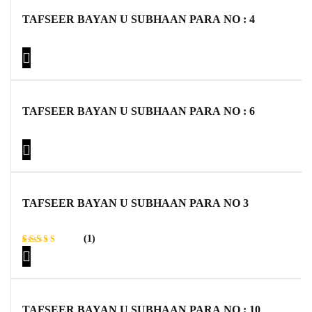
TAFSEER BAYAN U SUBHAAN PARA NO : 4
TAFSEER BAYAN U SUBHAAN PARA NO : 6
TAFSEER BAYAN U SUBHAAN PARA NO 3
(1)
Rated
1
5.00
out
of 5
based on
customer
rating
TAFSEER BAYAN U SUBHAAN PARA NO : 10