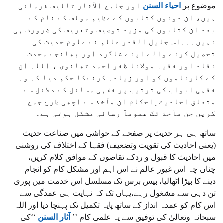
موضوع پر
احیاء السنن
اور جامع الآثار تالیف فرمائی
ہیں، ان دونوں کتابوں کے عظیم مولف کے نام کے
بعد ان کتابوں کی مزید توصیف وتعریف کی ضرورت ہی
نہیں۔۔۔اس جلیل القدر عالم نے علوم حدیث کی
تحصیل کرنے والے اپنے شاگرد اور بھانجے محدث
نقاد اور فقیہ مولانا ظفر احمد تھانوی ، اللہ ان
کے کارناموں کو اور زیادہ کرنےکا حکم دیا کہ وہ
فقہی ابواب کی ترتیب پر فقہی مسائل کے دلائل سے
متعلق احادیث ِاحکام ان مآخذ سے اچھی طرح جمع
کریں جن مآخذ تک عموماً رسائی مشکل ہوتی ہے۔
ساتھ ہی ہر حدیث پر صفحے کے حواشی میں صناعت حدیث
(یعنی احادیث کی تقویت وتضعیف) فقہا کے اختلاف کی روشنی
میں احادیث کا قبول و ردکے تقاضوں کے موافق کلام کریں،
چناں چہ اس غیور عالم نے اس اہم اور مشکل کام کو انجام
دینے کا بیڑا اٹھالیا، بیس برس تک مسلسل اس خدمت میں پوری
تن دہی سے مشغول رہے،یہاں تک کہ نہایت ہی عمدگی سے
اس کام کو عمدہ انداز کے ساتھ پایہ تکمیل تک پہنچا دیا اور اللہ
سبحانہ وتعالیٰ کی توفیق سے یہ علمی کام ’’
آثار السنن
‘‘کی