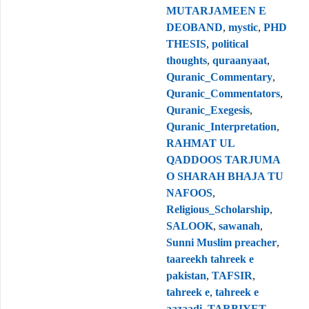
MUTARJAMEEN E
DEOBAND
,
mystic
,
PHD
THESIS
,
political
thoughts
,
quraanyaat
,
Quranic_Commentary
,
Quranic_Commentators
,
Quranic_Exegesis
,
Quranic_Interpretation
,
RAHMAT UL
QADDOOS TARJUMA
O SHARAH BHAJA TU
NAFOOS
,
Religious_Scholarship
,
SALOOK
,
sawanah
,
Sunni Muslim preacher
,
taareekh tahreek e
pakistan
,
TAFSIR
,
tahreek e
,
tahreek e
aazaadi
,
TARBIYET
,