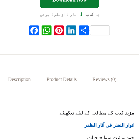
1
یہ کتاب
بار ڈاؤنلوڈ ہوئی
F
W
Pi
Li
S
ac
h
nt
n
h
eb
at
er
ke
ar
oo
s
es
dI
e
k
A
t
n
p
Description
Product Details
Reviews (0)
p
مزید کتب کے مطالعہ کے لیئے دیکھیئے
انوار النظر فی آثار الظفر
خود نوشت سوانح حیات