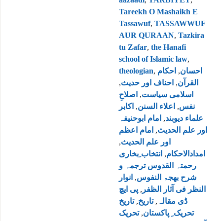
Tareekh O Mashaikh E
Tassawuf
,
TASSAWWUF
AUR QURAAN
,
Tazkira
tu Zafar
,
the Hanafi
school of Islamic law
,
احسان
,
احكام
,
theologian
القرآن
,
احناف اور حدیث
,
اسلامی سیاست
,
اصلاحِ
نفس
,
اعلاء السنن
,
اکابر
علماء دیوبند
,
امام ابوحنیفہ
اور علم الحدیث
,
امام اعظم
اور علم الحدیث
,
امدادالاحکام
,
انتخاب ِبخاری
رحمتہ القدوس ترجمہ و
شرح بھجۃ النفوس
,
انوار
النظر فی آثار الظفر
,
پی ایچ
ڈی مقالہ
,
تاریخ
,
تاریخ
تحریک ِ پاکستان
,
تحریک