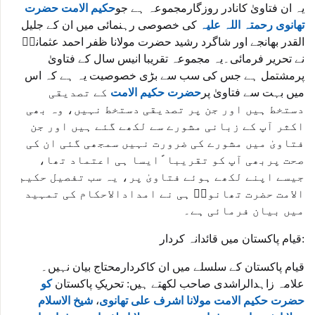
یہ ان فتاویٰ کانادر روزگارمجموعہ ہے جو
حکیم الامت حضرت
تھانوی رحمتہ اللہ علیہ
کی خصوصی رہنمائی میں ان کے جلیل
القدر بھانجے اور شاگرد رشید حضرت مولانا ظفر احمد عثمانیؒ
نے تحریر فرمائی۔یہ مجموعہ تقریبا انیس سال کے فتاویٰ
پرمشتمل ہے جس کی سب سے بڑی خصوصیت یہ ہے کہ اس
میں بہت سے فتاویٰ پر
حضرت حکیم الامت
کے تصدیقی
دستخط ہیں اور جن پر تصدیقی دستخط نہیں، وہ بھی
اکثر آپ کے زبانی مشورے سے لکھے گئے ہیں اور جن
فتاویٰ میں مشورے کی ضرورت نہیں سمجھی گئی ان کی
صحت پربھی آپ کو تقریبا ًایسا ہی اعتماد تھا،
جیسے اپنے لکھے ہوئے فتاویٰ پر، یہ سب تفصیل حکیم
الامت حضرت تھانویؒ ہی نے امدادالاحکام کی تمہید
میں بیان فرمائی ہے۔
قیام پاکستان میں قائدانہ کردار:
قیام پاکستان کے سلسلے میں ان کاکردارمحتاج بیان نہیں۔
علامہ زاہدالراشدی صاحب لکھتے ہیں: تحریکِ پاکستان
کو
حضرت حکیم الامت مولانا اشرف علی تھانوی
،
شیخ الاسلام