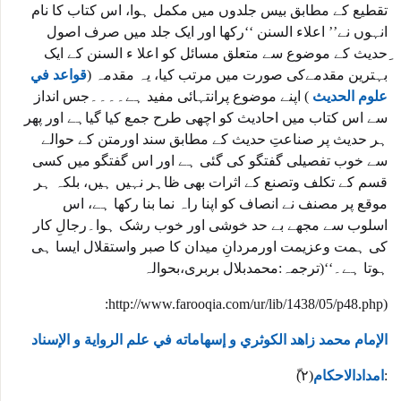
تقطیع کے مطابق بیس جلدوں میں مکمل ہوا، اس کتاب کا نام
انہوں نے’’ اعلاء السنن ‘‘رکھا اور ایک جلد میں صرف اصول
ِحدیث کے موضوع سے متعلق مسائل کو اعلا ء السنن کے ایک
بہترین مقدمےکی صورت میں مرتب کیا، یہ مقدمہ (
قواعد في
علوم الحديث
) اپنے موضوع پرانتہائی مفید ہے۔۔۔۔جس انداز
سے اس کتاب میں احادیث کو اچھی طرح جمع کیا گیاہے اور پھر
ہر حدیث پر صناعتِ حدیث کے مطابق سند اورمتن کے حوالے
سے خوب تفصیلی گفتگو کی گئی ہے اور اس گفتگو میں کسی
قسم کے تکلف وتصنع کے اثرات بھی ظاہر نہیں ہیں، بلکہ ہر
موقع پر مصنف نے انصاف کو اپنا راہ نما بنا رکھا ہے، اس
اسلوب سے مجھے بے حد خوشی اور خوب رشک ہوا۔رجالِ کار
کی ہمت وعزیمت اورمردانِ میدان کا صبر واستقلال ایسا ہی
ہوتا ہے۔‘‘(ترجمہ:محمدبلال بربری،بحوالہ
:http://www.farooqia.com/ur/lib/1438/05/p48.php)
الإمام محمد زاهد الكوثري و إسهاماته في علم الرواية و الإسناد
:
امدادالاحکام
ّ(۲)