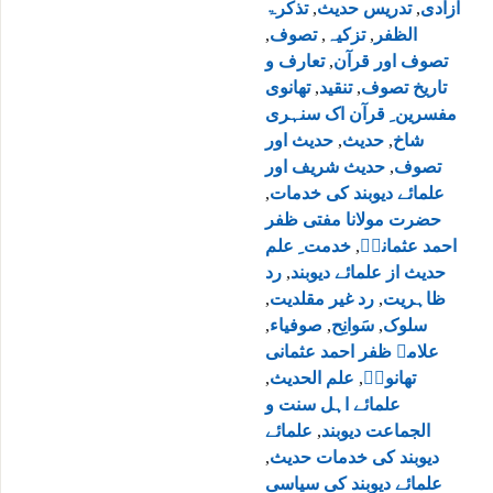
آزادی
,
تدریس حدیث
,
تذکرۃ
الظفر
,
تزکیہ
,
تصوف
,
تصوف اور قرآن
,
تعارف و
تاریخ تصوف
,
تنقید
,
تھانوی
مفسرین ِ قرآن اک سنہری
شاخ
,
حدیث
,
حدیث اور
تصوف
,
حدیث شریف اور
علمائے دیوبند کی خدمات
,
حضرت مولانا مفتی ظفر
احمد عثمانیؒ
,
خدمت ِ علم
حدیث از علمائے دیوبند
,
رد
ظاہریت
,
رد غیر مقلدیت
,
سلوک
,
سَوانِح
,
صوفیاء
,
علامہ ظفر احمد عثمانی
تھانویؒ
,
علم الحدیث
,
علمائے اہل سنت و
الجماعت دیوبند
,
علمائے
دیوبند کی خدمات حدیث
,
علمائے دیوبند کی سیاسی