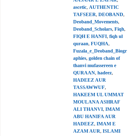
ascetic
,
AUTHENTIC
TAFSEER
,
DEOBAND
,
Deoband_Movements
,
Deoband_Scholars
,
Fiqh
,
FIQH E HANFI
,
fiqh ul
quraan
,
FUQHA
,
Fuzala_e_Deoband_Biogr
aphies
,
golden chain of
thanvi mufassereen e
QURAAN
,
hadeez
,
HADEEZ AUR
TASSAWWUF
,
HAKEEM UL UMMAT
MOULANA ASHRAF
ALI THANVI
,
IMAM
ABU HANIFA AUR
HADEEZ
,
IMAM E
AZAM AUR
,
ISLAMI