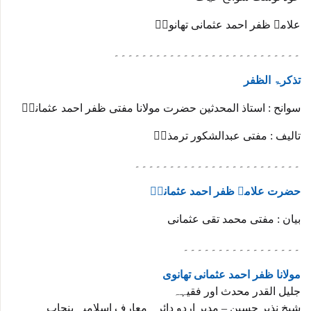
علامہ ظفر احمد عثمانی تھانویؒ
۔۔۔۔۔۔۔۔۔۔۔۔۔۔۔۔۔۔۔۔۔۔۔۔۔۔۔
تذکرۃ الظفر
سوانح : استاذ المحدثین حضرت مولانا مفتی ظفر احمد عثمانیؒ
تالیف : مفتی عبدالشکور ترمذیؒ
۔۔۔۔۔۔۔۔۔۔۔۔۔۔۔۔۔۔۔۔۔۔۔۔
حضرت علامہ ظفر احمد عثمانیؒ
بیان : مفتی محمد تقی عثمانی
۔۔۔۔۔۔۔۔۔۔۔۔۔۔۔۔۔
مولانا ظفر احمد عثمانی تھانوی
جلیل القدر محدث اور فقیہہ
شیخ نذیر حسین – مدیر اردو دائرہ معارف اسلامیہ پنجاب