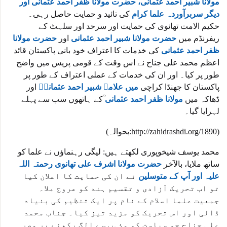
مولانا شبیر احمد عثمانی، حضرت مولانا ظفر احمد عثمانی اور
دیگر سربرآوردہ علما کرام
کی تائید و حمایت حاصل رہی۔
حکیم الامت تھانوی کی حمایت اور سرحد اور سلہٹ کے
ریفرنڈم میں
حضرت مولانا شبیر احمد عثمانی
اور
حضرت مولانا
ظفر احمد عثمانی
کی خدمات کا اعتراف خود بانی پاکستان قائد
اعظم محمد علی جناح نے اس وقت کے قومی پریس میں واضح
طور پر کیا۔ اور ان کی خدمات کے عملی اعتراف کے طور پر
پاکستان کا جھنڈا کراچی
میں علامہ شبیر احمد عثمانیؒ
اور
ڈھاکہ میں
مولانا ظفر احمد عثمانی
ؒکے ہاتھوں سب سے پہلے
لہرایا گیا۔
(بحوالہ:http://zahidrashdi.org/1890)
محمد یوسف شیخوپوری لکھتے ہیں: لیگی رہنماؤں نے علما کو
ساتھ ملایا، بالآخر
حضرت مولانا اشرف علی تھانوی رحمتہ اللہ
علیہ اور آپ کے متوسلین
نے ان کی حمایت کا اعلان کیا
تو اب تحریک آزادی و تقسیم ہند کو عروج ملا۔
جمعیت علما اسلام کے نام پر ایک تنظیم کی بنیاد
ڈالی اور اس تحریک کو مزید تیز کیا۔ جناب محمد
علی جناح جو سیاست کو مذہب سے الگ رکھنے پر مصر