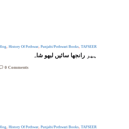
,
,
,
Blog
History Of Pothwar
Punjabi/Pothwari Books
TAFSEER
ہیر رانجھا سائیں لبھو شاہ
0 Comments
,
,
,
Blog
History Of Pothwar
Punjabi/Pothwari Books
TAFSEER