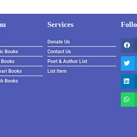
nu
Services
Foll
e
Donate Us
ic Books
Contact Us
 Books
Poet & Author List
ari Books
List Item
sh Books