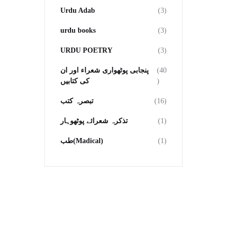
Urdu Adab
(3)
urdu books
(3)
URDU POETRY
(3)
پنجابی پوٹھواری شعراء اور ان
(40
کی کتابیں
)
تبصرہ کتب
(16)
تذکرہ شعرائے پوٹھوہار
(1)
طب(Madical)
(1)