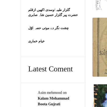
گلزار طیبہ/وسدی اکھیں ازقلم
حضرت پیر گلزار حسین شاہ صابری
چشت نگر دے موتی حصہ اوّل
خیام خماری
Latest Coment
Asim mehmood
on
Kalam Mohammad
Boota Gujrati