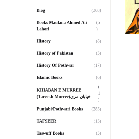
Blog
(368)
Books Maulana Ahmed Ali
(5
Lahori
)
History
(8)
History of Pakistan
(3)
History Of Pothwar
(17)
Islamic Books
(6)
(
KHIABAN E MURREE
1
(Tareekh Murree)خیابان مری
)
Punjabi/Pothwari Books
(283)
TAFSEER
(13)
Taswuff Books
(3)