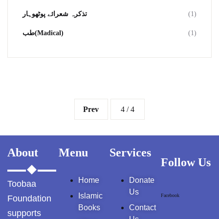
تذکرہ شعرائے پوٹھوہار
(1)
طب(Madical)
(1)
Prev
4 / 4
About
Menu
Services
Follow Us
Home
Donate
Toobaa
Us
Islamic
Facebook
Foundation
Books
Contact
supports