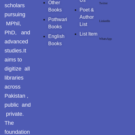
Us
Other
Twitter
scholars
Books
Poet &
pursuing
Author
Pothwari
LinkedIn
MPhil,
List
Books
PhD, and
List Item
English
WhatsApp
advanced
Books
studies.It
aims to
digitize all
libraries
across
Pakistan ,
public and
private.
The
foundation