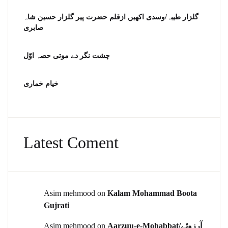
گلزار طیبہ/وسدی اکھیں ازقلم حضرت پیر گلزار حسین شاہ
صابری
چشت نگر دے موتی حصہ اوّل
خیام خماری
Latest Coment
Asim mehmood
on
Kalam Mohammad Boota
Gujrati
Asim mehmood
on
Aarzuu-e-Mohabbat/آرزوئے