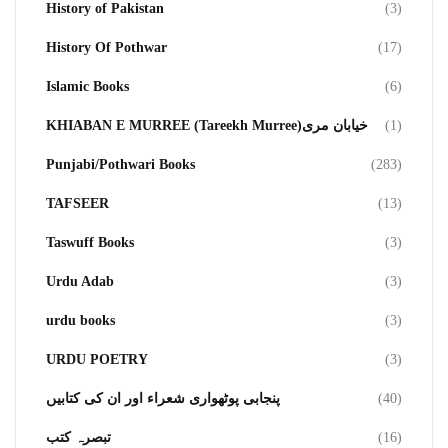
History of Pakistan
(3)
History Of Pothwar
(17)
Islamic Books
(6)
KHIABAN E MURREE (Tareekh Murree)خیابان مری
(1)
Punjabi/Pothwari Books
(283)
TAFSEER
(13)
Taswuff Books
(3)
Urdu Adab
(3)
urdu books
(3)
URDU POETRY
(3)
پنجابی پوٹھواری شعراء اور ان کی کتابیں
(40)
تبصرہ کتب
(16)