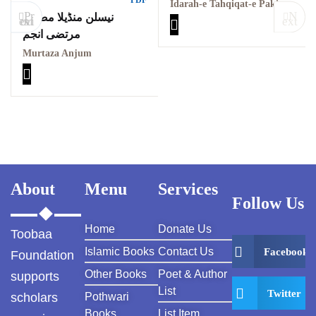
PDF
Mamalik Sheikh Abul
Idarah-e Tahqiqat-e Pakistan, 1971
Pr
N
نیسلن منڈیلا مصنف
Fatah Qabil Khan آداب
evious
ext
مرتضی انجم
عالمگیری مصنف صادق
مطلبی انبالوی
Murtaza Anjum
About
Menu
Services
Follow Us
Home
Donate Us
Toobaa
Islamic Books
Contact Us
Facebook
Foundation
Other Books
Poet & Author
supports
List
Twitter
scholars
Pothwari
Books
List Item