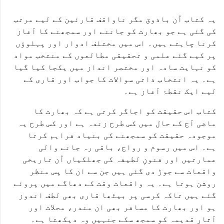
یہ کتاب اُن باذوق مگر ناواقف قارئین کے لیے مرتب
کی گئی ہے جو بھارت کو جاننے اور سمجھنے کا آغاز
کرنا چاہتے ہیں۔ اس میں مختلف ادوار اور پہلوؤں
پر کیے گئے علمی و تحقیقی مطالعوں کے منتخب مواد
کو نہایت سادہ اور مختصر انداز میں یکجا کیا گیا
ہے۔ یہ انتخاب ذاتی سوالات کا جواب اور قاری کے
لیے ایک نقطۂ آغاز ہے۔
کتاب اس حقیقت کو اجاگر کرتی ہے کہ بھارت کا
ماضی آج کے حال میں کس طرح زندہ ہے اور کس طرح یہ
موجودہ حقیقت کو سمجھنے کی بنیاد فراہم کرتا
ہے۔ اس میں رسوم و رواج، باقی رہ جانے والی
عمارتیں اور فنونِ لطیفہ کی جھلکیاں اُن تاریخی
واقعات سے جوڑ دی گئی ہیں جن سے ان کا پس منظر
روشن ہوتا ہے۔ یہ واقعات وقت کے دھاگے میں پروئے
گئے ہیں تاکہ کرسی پر بیٹھا قاری بھی لطف اندوز
ہو اور بھارت کا مسافر بھی ان مندر، محلات اور
آثارِ قدیمہ کو سمجھ سکے جنہیں وہ دیکھتا ہے۔