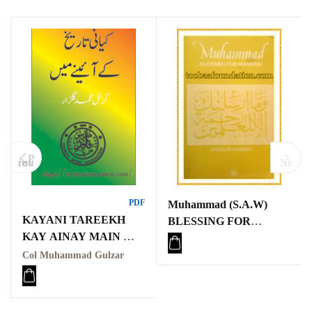
P
revious
Next
PDF
Muhammad (S.A.W)
KAYANI TAREEKH
BLESSING FOR
KAY AINAY MAIN
MANKIND
کیانی تاریخ کے آئینے میں
Col Muhammad Gulzar