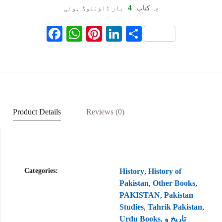
4
یہ کتاب
بار ڈاؤنلوڈ ہوئی
F
W
Pi
Li
S
ac
h
nt
n
h
eb
at
er
ke
ar
oo
s
es
dI
e
k
A
t
n
p
Product Details
Reviews (0)
p
Categories:
History
,
History of
Pakistan
,
Other Books
,
PAKISTAN
,
Pakistan
Studies
,
Tahrik Pakistan
,
Urdu Books
,
تاریخ و