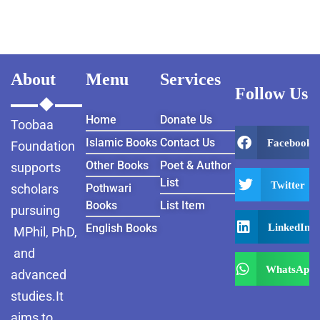
About
Menu
Services
Follow Us
Home
Donate Us
Toobaa
Islamic Books
Contact Us
Facebook
Foundation
Other Books
Poet & Author
supports
List
Twitter
scholars
Pothwari
Books
List Item
pursuing
LinkedIn
English Books
MPhil, PhD,
and
WhatsApp
advanced
studies.It
aims to