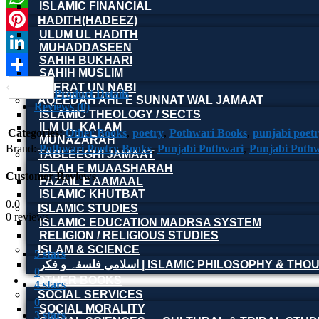
ISLAMIC FINANCIAL
WhatsApp
HADITH(HADEEZ)
ULUM UL HADITH
Pinterest
MUHADDASEEN
SAHIH BUKHARI
LinkedIn
SAHIH MUSLIM
Share
SEERAT UN NABI
Product Details
AQEEDAH AHL E SUNNAT WAL JAMAAT
Reviews (0)
ISLAMIC THEOLOGY / SECTS
ILM UL KALAM
Categories:
Other Books
,
poetry
,
Pothwari Books
,
punjabi poet
MUNAZARAH
Brand:
Pothwari Poetry Books
,
Punjabi Pothwari
,
TABLEEGHI JAMAAT
ISLAH E MUAASHARAH
Customer Reviews
FAZAIL E AAMAAL
ISLAMIC KHUTBAT
0.0
ISLAMIC STUDIES
0 reviews
ISLAMIC EDUCATION MADRSA SYSTEM
RELIGION / RELIGIOUS STUDIES
ISLAM & SCIENCE
5 stars
اسلامی فلسفہ و فکر | ISLAMIC PHILOSOPHY & T
0
OTHER BOOKS
4 stars
SOCIAL SERVICES
0
SOCIAL MORALITY
3 stars