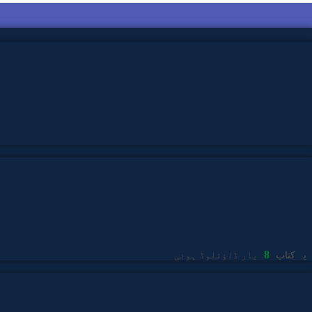
8
یہ کتاب
بار ڈاؤنلوڈ ہوئی