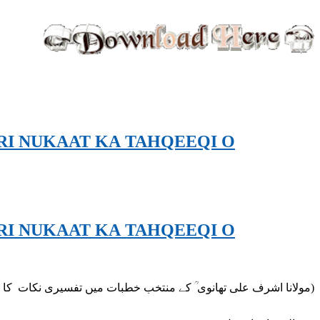
RI NUKAAT KA TAHQEEQI O
RI NUKAAT KA TAHQEEQI O
مولانا اشرف علی تھانوی ؒ کے منتخب خطبات میں تفسیری نکات کا تحقیقی و تجزیاتی مطالعہ ( جلد 1 تا 2)