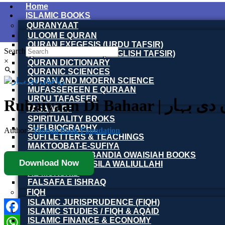
Home
ISLAMIC BOOKS
QURANYAAT
ULOOM E QURAN
QURAN EXEGESIS (URDU TAFSIR)
Search
QURAN EXEGESIS (ENGLISH TAFSIR)
×
QURAN DICTIONARY
QURANIC SCIENCES
QURAN AND MODERN SCIENCE
MUFASSEREEN E QURAAN
URDU TAFASEER
Rubaiyaan Di Bahaar |
TASAWUFF
SPIRITUALITY BOOKS
SUFI BIOGRAPHY
Author :
Toobaa Book Foundation
SUFI LETTERS & TEACHINGS
MAKTOOBAT-E-SUFIYA
SILSILA NAQSHBANDIA OWAISIAH BOOKS
Download Now
ARMGHAN E SILSILA WALIULLAHI
AL-MURSHID
FALSAFA E ISHRAQ
FIQH
ISLAMIC JURISPRUDENCE (FIQH)
ISLAMIC STUDIES / FIQH & AQAID
ISLAMIC FINANCE & ECONOMY
Facebook