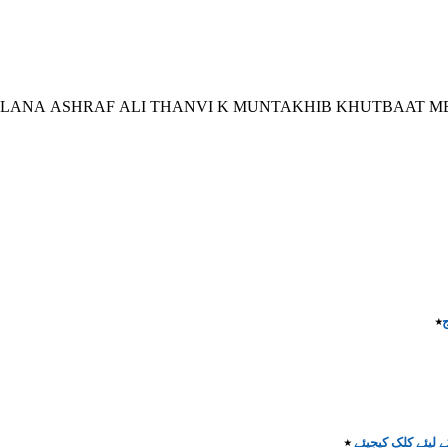
LANA ASHRAF ALI THANVI K MUNTAKHIB KHUTBAAT ME 
ج
٭
لیئے کلک کیجیئے
٭