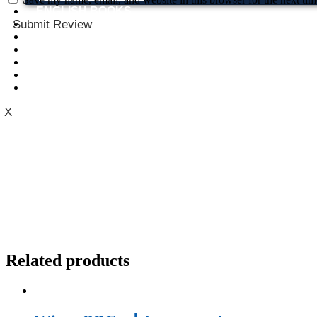
ENGLISH BOOKS
Submit Review
POTHWARI BOOKS
TOOBAA SHOP
SUFI NAMA
POTHWARNAMA
SIRAAT DESIGN
POET & AUTHOR LIST
X
Related products