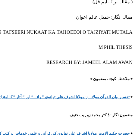
(مقالہ برائے ایم فل )
مقالہ نگار: جمیل عالم اعوان
TAFSEERI NUKAAT KA TAHQEEQI O TAJZIYATI MUTALA
M PHIL THESIS
RESEARCH BY: JAMEEL ALAM AWAN
٭
ملاحظہ کیجئے مضمون ٭
٭
تفسیر بیان القرآن مولانا از:مولانا اشرف علی تھانوی ” رائے ” اور ” آثار ” کا امتزا
مضمون نگار : ڈاکٹر محمد زوہیب حنیف
٭
حضرت حکیم الامت مولانا اشرف علی تھانوی کی قرآنی و علمی خدمات پر کتب کے 