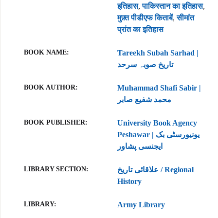
इतिहास
,
पाकिस्तान का इतिहास
,
मुफ़्त पीडीएफ किताबें
,
सीमांत
प्रांत का इतिहास
BOOK NAME
Tareekh Subah Sarhad |
تاریخ صوبہ سرحد
BOOK AUTHOR
Muhammad Shafi Sabir |
محمد شفیع صابر
BOOK PUBLISHER
University Book Agency
Peshawar | یونیورسٹی بک
ایجنسی پشاور
LIBRARY SECTION
علاقائی تاریخ / Regional
History
LIBRARY
Army Library