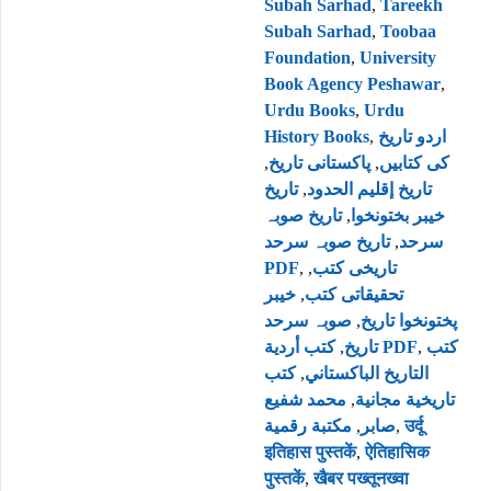
Subah Sarhad
,
Tareekh
Subah Sarhad
,
Toobaa
Foundation
,
University
Book Agency Peshawar
,
Urdu Books
,
Urdu
History Books
,
اردو تاریخ
,
پاکستانی تاریخ
,
کی کتابیں
تاريخ
,
تاريخ إقليم الحدود
تاریخ صوبہ
,
خيبر بختونخوا
تاریخ صوبہ سرحد
,
سرحد
PDF
,
,
تاریخی کتب
خیبر
,
تحقیقاتی کتب
صوبہ سرحد
,
پختونخوا تاریخ
,
تاریخ
كتب أردية PDF
,
كتب
كتب
,
التاريخ الباكستاني
محمد شفیع
,
تاريخية مجانية
مكتبة رقمية
,
صابر
,
उर्दू
इतिहास पुस्तकें
,
ऐतिहासिक
पुस्तकें
,
खैबर पख्तूनख्वा