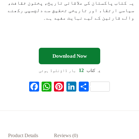
یہ کتاب پاکستان کی علاقائی تاریخ، پختون ثقافت،
سیاسی ارتقاء اور تاریخی تحقیق سے دلچسپی رکھنے
والے قارئین کے لیے نہایت مفید ہے۔
Download Now
12
یہ کتاب
بار ڈاؤنلوڈ ہوئی
F
W
Pi
Li
S
ac
h
nt
n
h
eb
at
er
ke
ar
oo
s
es
dI
e
k
A
t
n
p
Product Details
Reviews (0)