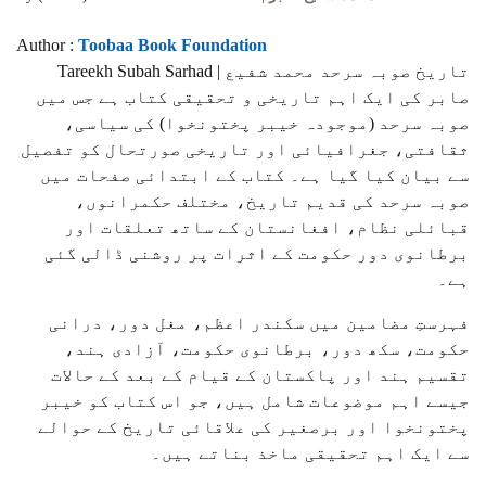
Author :
Toobaa Book Foundation
Tareekh Subah Sarhad | تاریخ صوبہ سرحد محمد شفیع
صابر کی ایک اہم تاریخی و تحقیقی کتاب ہے جس میں
صوبہ سرحد (موجودہ خیبر پختونخوا) کی سیاسی،
ثقافتی، جغرافیائی اور تاریخی صورتحال کو تفصیل
سے بیان کیا گیا ہے۔ کتاب کے ابتدائی صفحات میں
صوبہ سرحد کی قدیم تاریخ، مختلف حکمرانوں،
قبائلی نظام، افغانستان کے ساتھ تعلقات اور
برطانوی دور حکومت کے اثرات پر روشنی ڈالی گئی
ہے۔
فہرستِ مضامین میں سکندر اعظم، مغل دور، درانی
حکومت، سکھ دور، برطانوی حکومت، آزادی ہند،
تقسیم ہند اور پاکستان کے قیام کے بعد کے حالات
جیسے اہم موضوعات شامل ہیں، جو اس کتاب کو خیبر
پختونخوا اور برصغیر کی علاقائی تاریخ کے حوالے
سے ایک اہم تحقیقی ماخذ بناتے ہیں۔