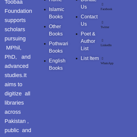
Toobaa
Us
Islamic
Facebook
Foundation
Books
Contact
supports
Us
Other
Twitter
scholars
Books
Poet &
pursuing
Author
Pothwari
LinkedIn
MPhil,
List
Books
PhD, and
List Item
English
WhatsApp
advanced
Books
studies.It
aims to
digitize all
libraries
across
Pakistan ,
public and