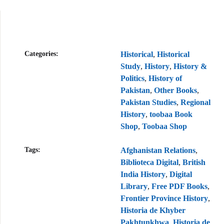
p
Categories:
Historical
,
Historical
Study
,
History
,
History &
Politics
,
History of
Pakistan
,
Other Books
,
Pakistan Studies
,
Regional
History
,
toobaa Book
Shop
,
Toobaa Shop
Tags:
Afghanistan Relations
,
Biblioteca Digital
,
British
India History
,
Digital
Library
,
Free PDF Books
,
Frontier Province History
,
Historia de Khyber
Pakhtunkhwa
,
Historia de