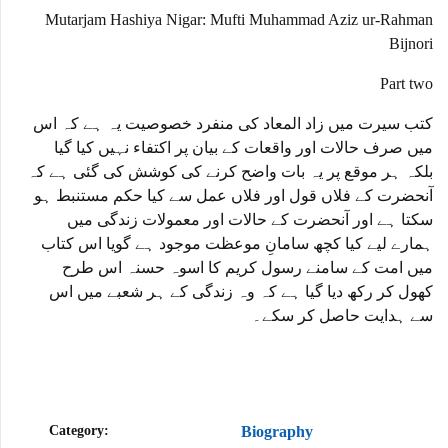
Mutarjam Hashiya Nigar: Mufti Muhammad Aziz ur-Rahman
Bijnori
Part two
کتب سیرت میں زاد المعاد کی منفرد خصوصیت یہ ہے کہ اس
میں صرف حالات اور واقعات کے بیان پر اکتفاء نہیں کیا گیا
بلکہ ہر موقع پر یہ بات واضح کرنے کی کوشش کی گئی ہے کہ
آنحضرت کے فلاں قول اور فلاں عمل سے کیا حکم مستنبط ہو
سکتا ہے اور آنحضرت کے حالات اور معمولات زندگی میں
ہمارے لیے کیا کچھ سامانِ موعظت موجود ہے گویا اس کتاب
میں امت کے سامنے رسول کریم کا اسوہ حسنہ اس طرح
کھول کر رکھ دیا گیا ہے کہ وہ زندگی کے ہر شعبے میں اس
سے ہدایت حاصل کر سکے۔
Category:
Biography