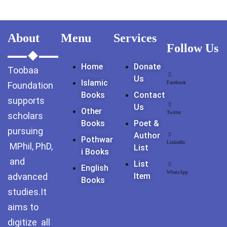
About
Menu
Services
Follow Us
Home
Donate
Toobaa
Us
Islamic
Facebook
Foundation
Books
Contact
supports
Us
Other
Twitter
scholars
Books
Poet &
pursuing
Author
Pothwar
LinkedIn
MPhil, PhD,
List
I Books
and
List
English
WhatsApp
advanced
Item
Books
studies.It
aims to
digitize all