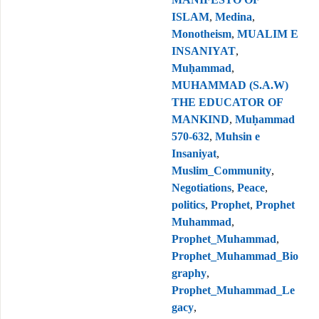
ISLAM
,
Medina
,
Monotheism
,
MUALIM E
INSANIYAT
,
Muḥammad
,
MUHAMMAD (S.A.W)
THE EDUCATOR OF
MANKIND
,
Muḥammad
570-632
,
Muhsin e
Insaniyat
,
Muslim_Community
,
Negotiations
,
Peace
,
politics
,
Prophet
,
Prophet
Muhammad
,
Prophet_Muhammad
,
Prophet_Muhammad_Bio
graphy
,
Prophet_Muhammad_Le
gacy
,