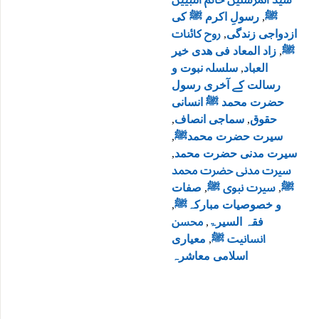
رسولِ اکرم ﷺ کی
,
ﷺ
روح کائنات
,
ازدواجی زندگی
زاد المعاد فی هدی خیر
,
ﷺ
سلسلہ نبوت و
,
العباد
رسالت کے آخری رسول
حضرت محمد ﷺ انسانی
,
سماجی انصاف
,
حقوق
,
سیرت حضرت محمدﷺ
,
سیرت مدنی حضرت محمد
سیرت مدنی حضرت محمد
صفات
,
سیرت نبوی ﷺ
,
ﷺ
,
و خصوصیات مبارکہﷺ
محسن
,
فقہ السیرۃ
معیاری
,
انسانیت ﷺ
اسلامی معاشرہ