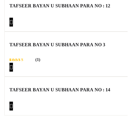
TAFSEER BAYAN U SUBHAAN PARA NO : 12
TAFSEER BAYAN U SUBHAAN PARA NO 3
(1)
Rated
1
5.00
out
of 5
based on
customer
rating
TAFSEER BAYAN U SUBHAAN PARA NO : 14