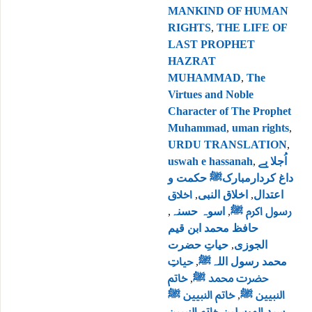
MANKIND OF HUMAN
RIGHTS
,
THE LIFE OF
LAST PROPHET
HAZRAT
MUHAMMAD
,
The
Virtues and Noble
Character of The Prophet
Muhammad
,
uman rights
,
URDU TRANSLATION
,
uswah e hassanah
,
اُجلا بے
داغ کردارمبارکﷺ حکمت و
اخلاق
,
اخلاق النبی
,
اعتدال
,
اسوہ حسنہ
,
رسول اکرم ﷺ
حافظ محمد ابن قیم
حیاتِ حضرت
,
الجوزی
حیاتِ
,
محمد رسول اللہﷺ
خاتم
,
حضرت محمد ﷺ
خاتم النبیین ﷺ
,
النبیین ﷺ
سید المرسلین خاتم النبیین