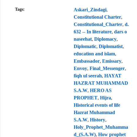
Tags:
Askari_Zindagi
,
Constitutional Charter
,
Constitutional_Charter
,
d.
632 -- In literature
,
dars o
naseehat
,
Diplomacy
,
Diplomatic
,
Diplomatist
,
education and islam
,
Embassador
,
Emissary
,
Envoy
,
Final_Messenger
,
fiqh ul seerah
,
HAYAT
HAZRAT MUHAMMAD
S.A.W
,
HERO AS
PROPHET
,
Hijra
,
Historical events of life
Hazrat Muhammad
S.A.W
,
History
,
Holy_Prophet_Muhamma
d_(S.A.W)
,
How prophet