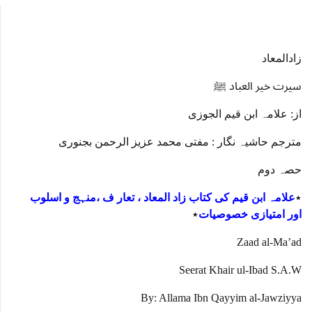
p
زادالمعاد
سیرت خیر العباد ﷺ
از: علامہ ابن قیم الجوزی
مترجم حاشیہ نگار : مفتی محمد عزیز الرحمن بجنوری
حصہ دوم
٭
علامہ ابن قیم کی کتاب زاد المعاد ، تعار ف ،منہج و اسلوب
اور امتیازی خصوصیات
٭
Zaad al-Ma’ad
Seerat Khair ul-Ibad S.A.W
By: Allama Ibn Qayyim al-Jawziyya