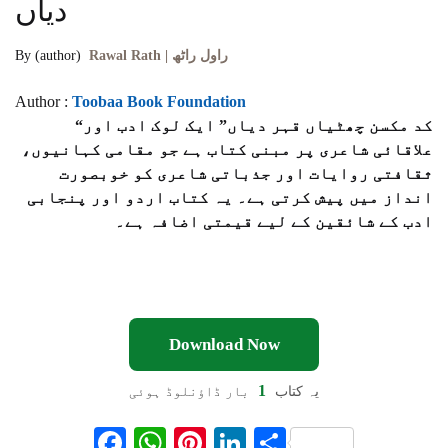
دیاں
By (author)
Rawal Rath | راول راٹھ
Author :
Toobaa Book Foundation
“کد مکسن چھٹیاں قہر دیاں” ایک لوک ادب اور
علاقائی شاعری پر مبنی کتاب ہے جو مقامی کہانیوں،
ثقافتی روایات اور جذباتی شاعری کو خوبصورت
انداز میں پیش کرتی ہے۔ یہ کتاب اردو اور پنجابی
ادب کے شائقین کے لیے قیمتی اضافہ ہے۔
Download Now
1
یہ کتاب
بار ڈاؤنلوڈ ہوئی
F
W
Pi
Li
S