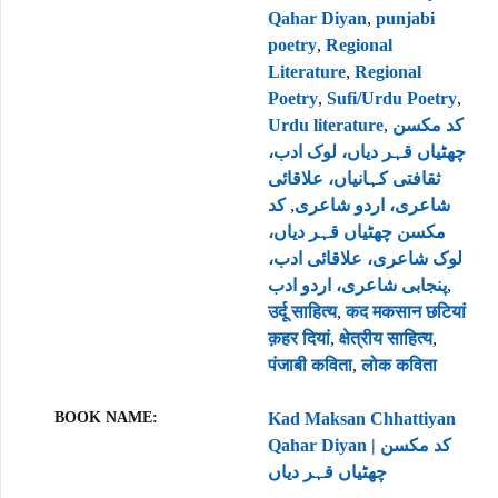
Qahar Diyan
,
punjabi
poetry
,
Regional
Literature
,
Regional
Poetry
,
Sufi/Urdu Poetry
,
Urdu literature
,
کد مکسن
چھٹیاں قہر دیاں، لوک ادب،
ثقافتی کہانیاں، علاقائی
کد
,
شاعری، اردو شاعری
مکسن چھٹیاں قہر دیاں،
لوک شاعری، علاقائی ادب،
پنجابی شاعری، اردو ادب
,
उर्दू साहित्य
,
कद मकसान छटियां
क़हर दियां
,
क्षेत्रीय साहित्य
,
पंजाबी कविता
,
लोक कविता
BOOK NAME
Kad Maksan Chhattiyan
Qahar Diyan | کد مکسن
چھٹیاں قہر دیاں