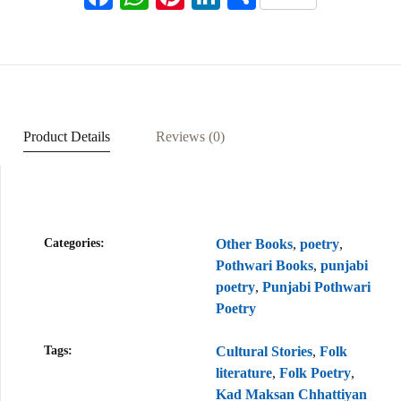
ac
h
nt
n
h
eb
at
er
ke
ar
oo
s
es
dI
e
k
A
t
n
p
Product Details
Reviews (0)
p
Categories:
Other Books
,
poetry
,
Pothwari Books
,
punjabi
poetry
,
Punjabi Pothwari
Poetry
Tags:
Cultural Stories
,
Folk
literature
,
Folk Poetry
,
Kad Maksan Chhattiyan