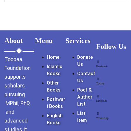
About
Menu
Services
Follow Us
Home
Donate
Toobaa
Us
Islamic
Facebook
Foundation
Books
Contact
supports
Us
Other
Twitter
scholars
Books
Poet &
pursuing
Author
Pothwar
LinkedIn
MPhil, PhD,
List
I Books
and
List
English
WhatsApp
advanced
Item
Books
studies.It