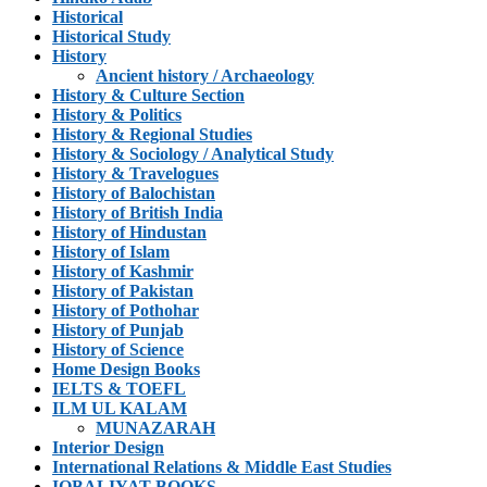
Historical
Historical Study
History
Ancient history / Archaeology
History & Culture Section
History & Politics
History & Regional Studies
History & Sociology / Analytical Study
History & Travelogues
History of Balochistan
History of British India
History of Hindustan
History of Islam
History of Kashmir
History of Pakistan
History of Pothohar
History of Punjab
History of Science
Home Design Books
IELTS & TOEFL
ILM UL KALAM
MUNAZARAH
Interior Design
International Relations & Middle East Studies
IQBALIYAT BOOKS