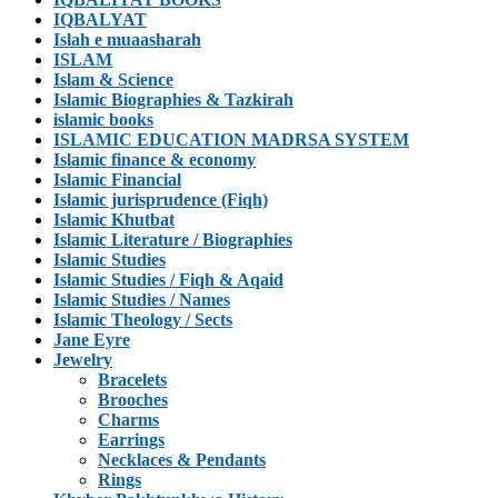
IQBALYAT
Islah e muaasharah
ISLAM
Islam & Science
Islamic Biographies & Tazkirah
islamic books
ISLAMIC EDUCATION MADRSA SYSTEM
Islamic finance & economy
Islamic Financial
Islamic jurisprudence (Fiqh)
Islamic Khutbat
Islamic Literature / Biographies
Islamic Studies
Islamic Studies / Fiqh & Aqaid
Islamic Studies / Names
Islamic Theology / Sects
Jane Eyre
Jewelry
Bracelets
Brooches
Charms
Earrings
Necklaces & Pendants
Rings