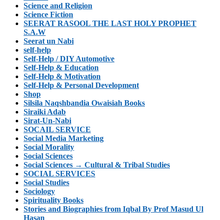
Science and Religion
Science Fiction
SEERAT RASOOL THE LAST HOLY PROPHET
S.A.W
Seerat un Nabi
self-help
Self-Help / DIY Automotive
Self-Help & Education
Self-Help & Motivation
Self-Help & Personal Development
Shop
Silsila Naqshbandia Owaisiah Books
Siraiki Adab
Sirat-Un-Nabi
SOCAIL SERVICE
Social Media Marketing
Social Morality
Social Sciences
Social Sciences → Cultural & Tribal Studies
SOCIAL SERVICES
Social Studies
Sociology
Spirituality Books
Stories and Biographies from Iqbal By Prof Masud Ul
Hasan