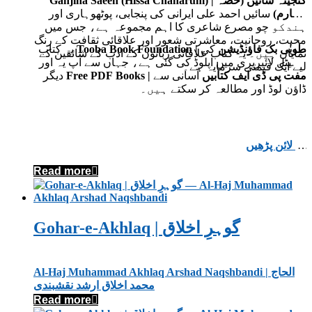
Ganjina Saeen (Hissa Chaharum) | گنجینہ سائیں (حصہ
چہارم)
سائیں احمد علی ایرانی کی پنجابی، پوٹھوہاری اور
ہندکو چو مصرع شاعری کا اہم مجموعہ ہے، جس میں
محبت، روحانیت، معاشرتی شعور اور علاقائی ثقافت کے رنگ
Tooba Book Foundation | طوبٰی بک فاؤنڈیشن
کی
یہ کتاب
نمایاں ہیں۔ یہ کتاب علاقائی زبانوں کے ادب کے شائقین کے
ڈیجیٹل لائبریری میں اپلوڈ کی گئی ہے، جہاں سے آپ یہ اور
لیے ایک قیمتی سرمایہ ہے۔
Free PDF Books | مفت پی ڈی ایف کتابیں
آسانی سے
دیگر
ڈاؤن لوڈ اور مطالعہ کر سکتے ہیں۔
آن لائن پڑھیں
Read more
Gohar-e-Akhlaq | گوہرِ اخلاق
Al-Haj Muhammad Akhlaq Arshad Naqshbandi | الحاج
محمد اخلاق ارشد نقشبندی
Read more