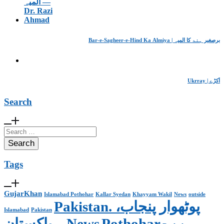
Bar-e-Sagheer-e-Hind Ka Almiya | برِصغیرِ ہند کا المیہ
Ukrray | اُکڑے
Search
Search
for:
Tags
GujarKhan
Islamabad Pothohar
Kallar Syedan
Khayyam Wakil
News
outside
Pakistan. پوٹھوار پنجاب،
Islamabad
Pakistan
پاکستان – News
Pothohar