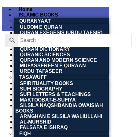
Home
ISLAMIC BOOKS
QURANYAAT
ULOOM E QURAN
QURAN EXEGESIS (URDU TAFSIR)
QURAN EXEGESIS (ENGLISH
TAFSIR)
QURAN DICTIONARY
QURANIC SCIENCES
QURAN AND MODERN SCIENCE
MUFASSEREEN E QURAAN
URDU TAFASEER
TASAWUFF
SPIRITUALITY BOOKS
SUFI BIOGRAPHY
SUFI LETTERS & TEACHINGS
MAKTOOBAT-E-SUFIYA
SILSILA NAQSHBANDIA OWAISIAH
BOOKS
ARMGHAN E SILSILA WALIULLAHI
AL-MURSHID
FALSAFA E ISHRAQ
FIQH