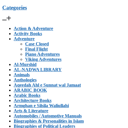
Categories
Action & Adventure
Activity Books
Adventure
Case Closed
Final Flight
Piano Adventures
Viking Adventures
Al-Murshid
AL-NADWA LIBRARY
Animals
Anthologies
Aqeedah Ahl e Sunnat wal Jamaat
ARABIC BOOK
Arabic Books
Architecture Books
Armghan e Silsila Waliullahi
Arts & Literature
Automobiles / Automotive Manuals
Biographies & Personalities in Islam
Biographies of Political Leaders