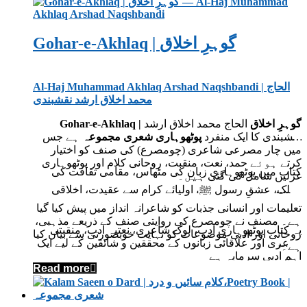
Gohar-e-Akhlaq | گوہرِ اخلاق
Al-Haj Muhammad Akhlaq Arshad Naqshbandi | الحاج
محمد اخلاق ارشد نقشبندی
Gohar-e-Akhlaq | گوہرِ اخلاق
الحاج محمد اخلاق ارشد
نقشبندی کا ایک منفرد
پوٹھوہاری شعری مجموعہ
ہے جس
میں چار مصرعی شاعری (چومصرع) کی صنف کو اختیار
کرتے ہوئے حمد، نعت، منقبت، روحانی کلام اور پوٹھوہاری
کتاب میں پوٹھوہاری زبان کی مٹھاس، مقامی ثقافت کی
غزلیں شامل کی گئی ہیں۔
جھلک، عشقِ رسول ﷺ، اولیائے کرام سے عقیدت، اخلاقی
تعلیمات اور انسانی جذبات کو شاعرانہ انداز میں پیش کیا گیا
ہے۔ مصنف نے چومصرع کی روایتی صنف کے ذریعے مذہبی،
یہ کتاب پوٹھوہاری ادب، لوک شاعری، نعتیہ ادب، منقبتی
روحانی اور ادبی موضوعات کو نہایت خوبصورتی سے بیان کیا
شاعری اور علاقائی زبانوں کے محققین و شائقین کے لیے ایک
ہے۔
اہم ادبی سرمایہ ہے
Read more