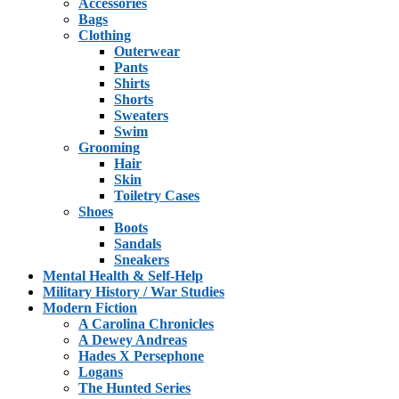
Accessories
Bags
Clothing
Outerwear
Pants
Shirts
Shorts
Sweaters
Swim
Grooming
Hair
Skin
Toiletry Cases
Shoes
Boots
Sandals
Sneakers
Mental Health & Self-Help
Military History / War Studies
Modern Fiction
A Carolina Chronicles
A Dewey Andreas
Hades X Persephone
Logans
The Hunted Series