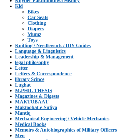
Khyber Pakhtunkhwa History
Kid
Bikes
Car Seats
Clothing
Diapers
Mumz
Toys
Knitting / Needlework / DIY Guides
Language & Linguistics
Leadership & Management
legal philosophy
Letter
Letters & Correspondence
library Scince
Lughat
M.PHIL THESIS
Magazines & Digests
MAKTOBAAT
Maktoobat-e-Sufiya
Mantiq
Mechanical Engineering / Vehicle Mechanics
Medical Books
Memoirs & Autobiographies of Military Officers
Men