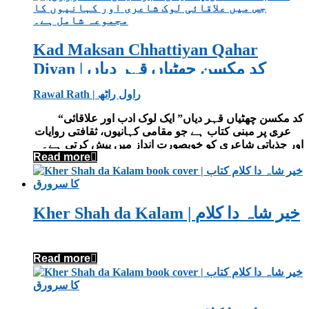
Kad Maksan Chhattiyan Qahar
Diyan | کد مکسن چھٹیاں قہر دیاں
Rawal Rath | راول راٹھ
“کد مکسن چھٹیاں قہر دیاں” ایک لوک ادب اور علاقائی
شاعری پر مبنی کتاب ہے جو مقامی کہانیوں، ثقافتی روایات
اور جذباتی شاعری کو خوبصورت انداز میں پیش کرتی ہے۔
Read more
یہ کتاب اردو اور پنجابی ادب کے شائقین کے لیے قیمتی اضافہ
ہے۔
Kher Shah da Kalam | خیر شاہ دا کلام
Read more