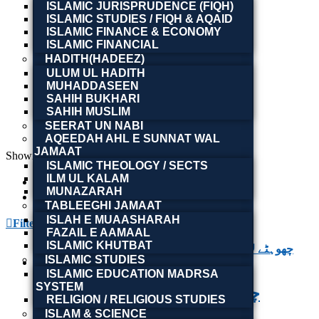
ISLAMIC JURISPRUDENCE (FIQH)
ISLAMIC STUDIES / FIQH & AQAID
ISLAMIC FINANCE & ECONOMY
ISLAMIC FINANCIAL
HADITH(HADEEZ)
ULUM UL HADITH
MUHADDASEEN
SAHIH BUKHARI
SAHIH MUSLIM
SEERAT UN NABI
AQEEDAH AHL E SUNNAT WAL
JAMAAT
Showing all 13 results
ISLAMIC THEOLOGY / SECTS
ILM UL KALAM
MUNAZARAH
TABLEEGHI JAMAAT
ISLAH E MUAASHARAH
Filter By
FAZAIL E AAMAAL
ISLAMIC KHUTBAT
ISLAMIC STUDIES
ISLAMIC EDUCATION MADRSA
SYSTEM
Chouhtay Laaray | چھوہٹے لارے
RELIGION / RELIGIOUS STUDIES
ISLAM & SCIENCE