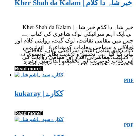
Kher Shah da Kalam | خیر شاہ دا کلام
Kher Shah da Kalam | خیر شاہ دا کلام خیر شاہ
کی ایک اہم سرائیکی لوک شاعری کی کتاب ہے
جس میں مقامی ثقافت، لوک گیت، روایتی کلام اور
اخلاقی و سماجی پیغامات کو شاعرانہ انداز میں
کتاب میں شامل اشعار سرائیکی زبان، علاقائی
بیان کیا گیا ہے۔ تحقیق و تہذیب طایر تونسوی نے
لوک ادب، معاشرتی اقدار اور مقامی روایات کی
اس کتاب کو مرتب اور تحقیقی انداز میں اردو و
خوبصورت عکاسی کرتے ہیں اور یہ کتاب لوک
سرائیکی قارئین کے لیے پیش کیا ہے۔
Read more
ادب، سرائیکی شاعری اور ثقافتی ورثے سے
دلچسپی رکھنے والے قارئین کے لیے ایک قیمتی ادبی
PDF
سرمایہ ہے۔
kukaray | ککارے
Read more
PDF