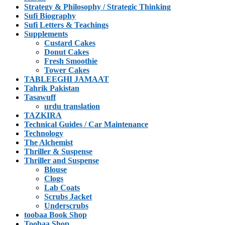
Strategy & Philosophy / Strategic Thinking
Sufi Biography
Sufi Letters & Teachings
Supplements
Custard Cakes
Donut Cakes
Fresh Smoothie
Tower Cakes
TABLEEGHI JAMAAT
Tahrik Pakistan
Tasawuff
urdu translation
TAZKIRA
Technical Guides / Car Maintenance
Technology
The Alchemist
Thriller & Suspense
Thriller and Suspense
Blouse
Clogs
Lab Coats
Scrubs Jacket
Underscrubs
toobaa Book Shop
Toobaa Shop