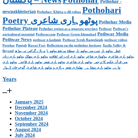
Pothohar -
Pothohari
newpakhistorian
Pothohar: Khitta-e-dil-rubaa
Poetry پوٹھوہاری شاعری
Pothohar Media
Pothohar Plateau
Pothohar region as a separate province
Pothwar
Pothwar's
Pothwar Media
agricultural potential
Pothwar.com
Pothwar Green Islamabad
Pothwar News
pothwar n kashmir
Pothwar Scrub Rangelands
pothwar videos
Potohar
Punjab
Rawat Fort
Reflections on the pothohar heritage
Taxila Valley &
Beyond
مہاڑے گرائیں نی بوڑھ
سطح مرتفع پوٹھوہا
سرزمین پوٹھوہار
خطہ پوٹھوہار
پوٹھوہاری شاعری
پوٹھواری شاعر
پوٹھوہاری ادب اور ثقافت
پوٹھوہاری بیھٹک
پوٹھوہاری زبان
میں قرآن حکیم کا ترجمہ
پوٹھوہاری شاعری
پوٹھوہاری شعر
پوٹھوہاری قاعدہ
پوٹھوہاری
ماہیے
پوٹھوہاری مشاہرہ
پھٹواری شعر
پہاڑی و پوٹھوہاری شاعری
گوجرخان کہوٹہ
Years
January 2025
December 2024
November 2024
October 2024
September 2024
August 2024
July 2024