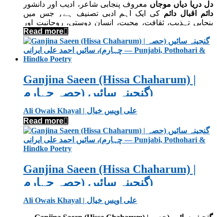
دل دریا دیاں موجاں
معروف پنجابی شاعر، ادیب اور دانشور
دائم اقبال دائم
کی ایک اہم ادبی تصنیف ہے، جس میں
پنجابی تہذیب، ثقافت، محبت، انسان دوستی، روحانیت اور
Read more
معاشرتی زندگی کے مختلف پہلوؤں کو دلنشین اسلوب میں
پیش کیا گیا ہے۔ کتاب کا عنوان پنجابی صوفی روایت کی
اس فکر کی نمائندگی کرتا ہے جس میں انسان کے باطن کو
ایک گہرے دریا سے تشبیہ دی جاتی ہے۔
Ganjina Saeen (Hissa Chaharum) |
گنجینہ سائیں (حصہ چہارم)
Ali Owais Khayal | علی اویس خیال
Read more
Ganjina Saeen (Hissa Chaharum) |
گنجینہ سائیں (حصہ چہارم)
Ali Owais Khayal | علی اویس خیال