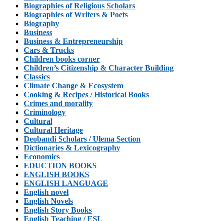
Biographies of Religious Scholars
Biographies of Writers & Poets
Biography
Business
Business & Entrepreneurship
Cars & Trucks
Children books corner
Children’s Citizenship & Character Building
Classics
Climate Change & Ecosystem
Cooking & Recipes / Historical Books
Crimes and morality
Criminology
Cultural
Cultural Heritage
Deobandi Scholars / Ulema Section
Dictionaries & Lexicography
Economics
EDUCTION BOOKS
ENGLISH BOOKS
ENGLISH LANGUAGE
English novel
English Novels
English Story Books
English Teaching / ESL