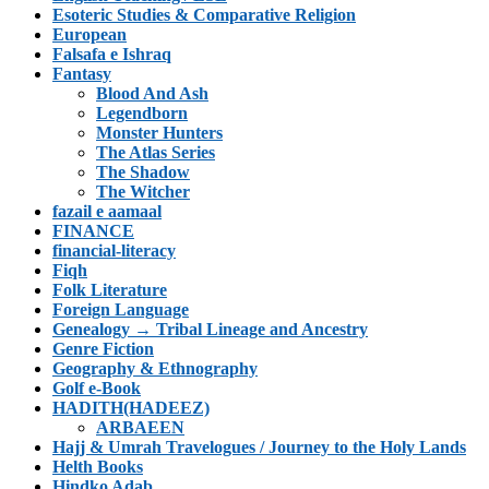
Esoteric Studies & Comparative Religion
European
Falsafa e Ishraq
Fantasy
Blood And Ash
Legendborn
Monster Hunters
The Atlas Series
The Shadow
The Witcher
fazail e aamaal
FINANCE
financial-literacy
Fiqh
Folk Literature
Foreign Language
Genealogy → Tribal Lineage and Ancestry
Genre Fiction
Geography & Ethnography
Golf e-Book
HADITH(HADEEZ)
ARBAEEN
Hajj & Umrah Travelogues / Journey to the Holy Lands
Helth Books
Hindko Adab