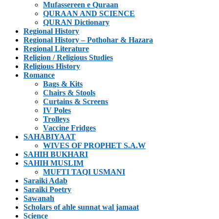
Mufassereen e Quraan
QURAAN AND SCIENCE
QURAN Dictionary
Regional History
Regional History – Pothohar & Hazara
Regional Literature
Religion / Religious Studies
Religious History
Romance
Bags & Kits
Chairs & Stools
Curtains & Screens
IV Poles
Trolleys
Vaccine Fridges
SAHABIYAAT
WIVES OF PROPHET S.A.W
SAHIH BUKHARI
SAHIH MUSLIM
MUFTI TAQI USMANI
Saraiki Adab
Saraiki Poetry
Sawanah
Scholars of ahle sunnat wal jamaat
Science