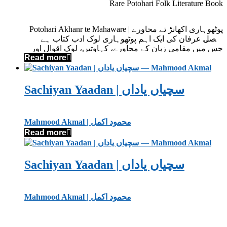
Rare Potohari Folk Literature Book
Potohari Akhanr te Mahaware | پوٹھوہاری اکھانڑ تے محاورے
فیصل عرفان کی ایک اہم پوٹھوہاری لوک ادب کتاب ہے
جس میں مقامی زبان کے محاورے، کہاوتیں، لوک اقوال اور
Read more
ثقافتی کہانیاں جمع کی گئی ہیں۔
کتاب میں شامل محاورے روزمرہ زندگی، دیہی ثقافت،
خاندانی رویوں اور علاقائی روایات کی نمائندگی کرتے ہیں۔
یہ کتاب پوٹھوہاری ادب، محاورات، لوک ادب اور علاقائی
Sachiyan Yaadan | سچیاں یاداں
ثقافت میں دلچسپی رکھنے والے قارئین کے لیے قیمتی ادبی
سرمایہ ہے۔
Mahmood Akmal | محمود اکمل
Read more
Sachiyan Yaadan | سچیاں یاداں
Mahmood Akmal | محمود اکمل