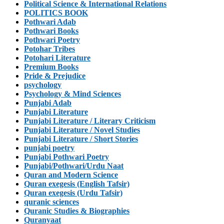
Political Science & International Relations
POLITICS BOOK
Pothwari Adab
Pothwari Books
Pothwari Poetry
Potohar Tribes
Potohari Literature
Premium Books
Pride & Prejudice
psychology
Psychology & Mind Sciences
Punjabi Adab
Punjabi Literature
Punjabi Literature / Literary Criticism
Punjabi Literature / Novel Studies
Punjabi Literature / Short Stories
punjabi poetry
Punjabi Pothwari Poetry
Punjabi/Pothwari/Urdu Naat
Quran and Modern Science
Quran exegesis (English Tafsir)
Quran exegesis (Urdu Tafsir)
quranic sciences
Quranic Studies & Biographies
Quranyaat