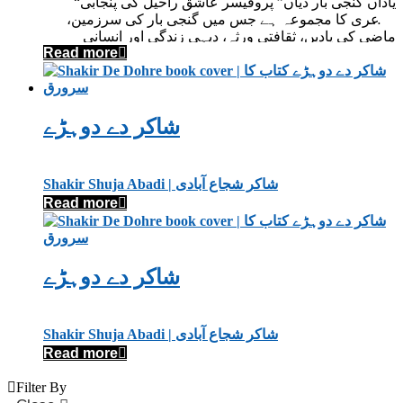
“یاداں گنجی بار دیاں” پروفیسر عاشق راحیل کی پنجابی
شاعری کا مجموعہ ہے جس میں گنجی بار کی سرزمین،
ماضی کی یادیں، ثقافتی ورثہ، دیہی زندگی اور انسانی
Read more
جذبات کو نہایت سادہ مگر اثر انگیز اسلوب میں پیش کیا گیا
ہے۔ یہ کتاب پنجابی ادب اور علاقائی ثقافت سے محبت
رکھنے والوں کے لیے خاص اہمیت رکھتی ہے۔
شاکر دے دوہڑے
Shakir Shuja Abadi | شاکر شجاع آبادی
Read more
شاکر دے دوہڑے
Shakir Shuja Abadi | شاکر شجاع آبادی
Read more
Filter By