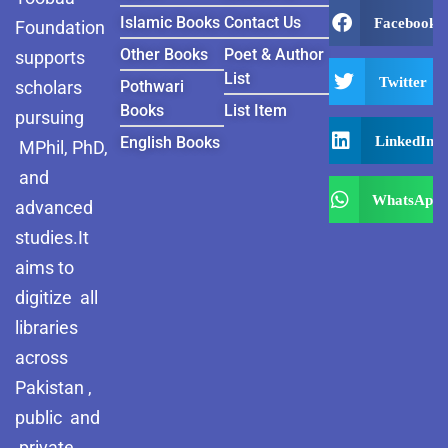
Islamic Books
Contact Us
Facebook
Foundation
Other Books
Poet & Author
supports
List
Twitter
scholars
Pothwari
Books
List Item
pursuing
LinkedIn
English Books
MPhil, PhD,
and
WhatsApp
advanced
studies.It
aims to
digitize all
libraries
across
Pakistan ,
public and
private.