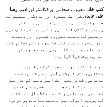
کتب خانہ
معروف صحافی، براڈکاسٹر اور ادیب
رضا
علی عابدی
کی ایک منفرد اور یادگار تصنیف ہے،
جو دراصل بی بی سی اردو کے مشہور ریڈیو
پروگرام “کتب خانہ” پر مبنی ہے۔ اس کتاب میں
برصغیر کے مختلف شہروں، قصبوں اور دیہات
میں موجود نایاب کتب خانوں، ذاتی ذخائرِ کتب
اور علمی مراکز کا دلچسپ اور معلوماتی
تعارف پیش کیا گیا ہے۔
مصنف نے کتابوں سے محبت کرنے والوں،
محققین، کتب فروشوں اور علمی شخصیات سے
ملاقاتوں کے ذریعے ایک ایسی دنیا کو قارئین
کے سامنے رکھا ہے جو نادر مخطوطات، قدیم
کتابوں اور علمی ورثے سے مالا مال ہے۔ کتاب
کے چوبیس ابواب میں مختلف مقامات پر موجود
نایاب کتابی ذخائر اور ان کی تاریخ کو