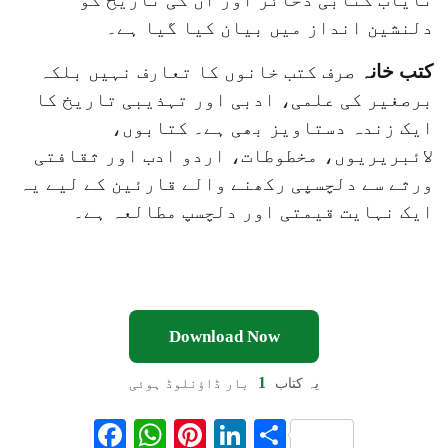
دلنشین انداز میں بیان کیا گیا ہے۔
کتب خانہ
صرف کتب خانوں کا تعارف نہیں بلکہ
برصغیر کی علمی، ادبی اور تہذیبی تاریخ کا
ایک زندہ دستاویز بھی ہے۔ کتابوں،
لائبریریوں، مخطوطات، اردو ادب اور ثقافتی
ورثے سے دلچسپی رکھنے والے قارئین کے لیے یہ
ایک نہایت قیمتی اور دلچسپ مطالعہ ہے۔
Download Now
1
یہ کتاب
بار ڈاؤنلوڈ ہوئی
F
W
Pi
Li
S