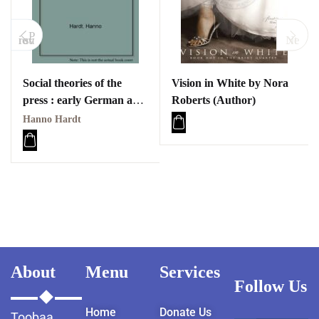
P
revious
Next
Social theories of the
Vision in White by Nora
press : early German and
Roberts (Author)
American perspectives
Hanno Hardt
PDF
About
Menu
Services
Follow Us
Home
Donate Us
Toobaa