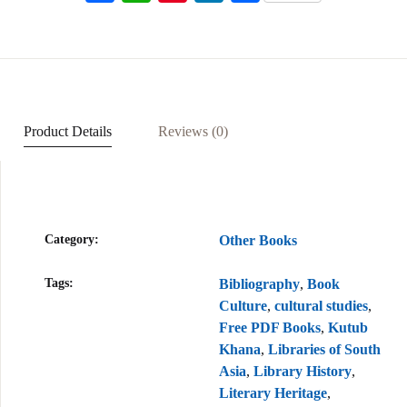
ac
h
nt
n
h
eb
at
er
ke
ar
oo
s
es
dI
e
k
A
t
n
p
Product Details
Reviews (0)
p
Category:
Other Books
Tags:
Bibliography
,
Book
Culture
,
cultural studies
,
Free PDF Books
,
Kutub
Khana
,
Libraries of South
Asia
,
Library History
,
Literary Heritage
,