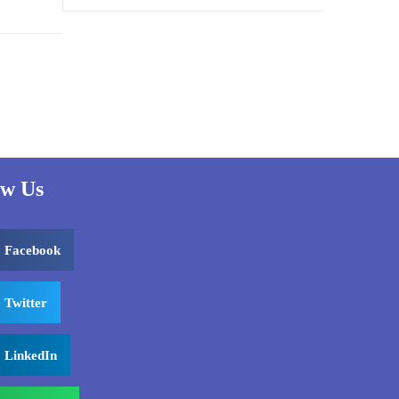
قلعویؒ
مسلمانوں کا نمایاں ترین کردار
ow Us
Facebook
Twitter
LinkedIn