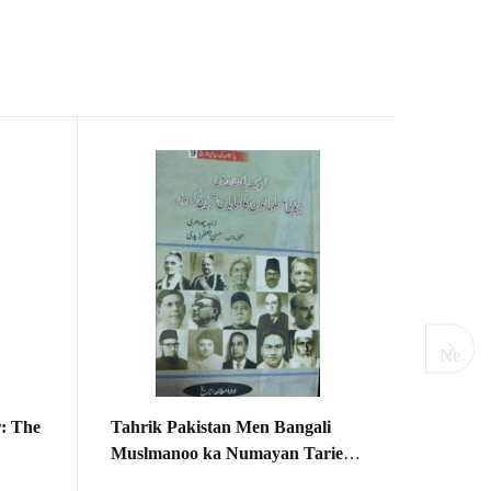
Next
r: The
Tahrik Pakistan Men Bangali
Suwani
Muslmanoo ka Numayan Tarieen
Rasool 
Edition سوانح حیات مولاناغلام
Kirdarتحریک پاکستان میں بنگالی
Molvi A