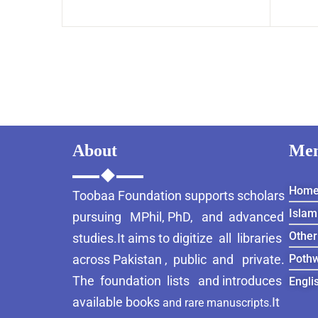
About
Me
Hom
Toobaa Foundation supports scholars
Islam
pursuing MPhil, PhD, and advanced
Other
studies.It aims to digitize all libraries
across Pakistan , public and private.
Pothw
The foundation lists and introduces
Engli
available books
It
and rare manuscripts.