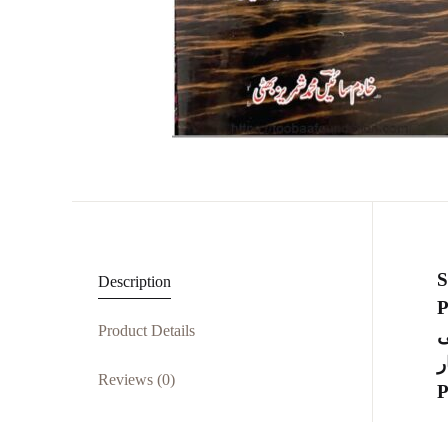
S
Description
P
Product Details
ی
ر
Reviews (0)
P