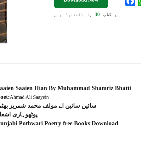
a
30
یہ کتاب
بار ڈاؤنلوڈ ہوئی
e
o
k
aaien Saaien Hian By Muhammad Shamriz Bhatti
oet:
Ahmad Ali Saayein
سائیں سائیں اے مولف محمد شمریز بھٹ
پوٹھوہاری اشعا
unjabi Pothwari Poetry free Books Download