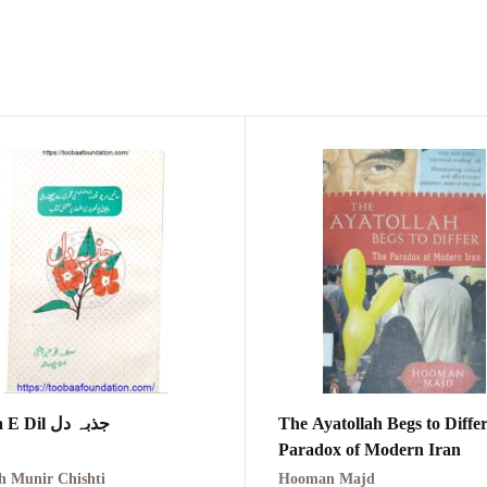
Jazba E Dil جذبہ دل
The Ayatollah Begs to Diffe
Paradox of Modern Iran
h Munir Chishti
Hooman Majd