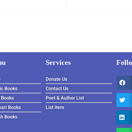
nu
Services
Foll
e
Donate Us
ic Books
Contact Us
 Books
Poet & Author List
ari Books
List Item
sh Books