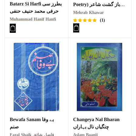
Batarz Si Harfi بطرز سی
Poetry) باز گشت شاعر
حرفی محمد حنیف حنفی
محراب خاور
Mehrab Khawar
Muhammad Hanif Hanfi
(1)
Rated
1
5.00
out
of 5
based on
customer
rating
Bewafa Sanam بے وفا
Changeya Nal Bharan
چنگیاں نال بہاراں
صنم
Fazal Shaik ملک الشعراء جناب فاضل شائق
Aslam Baanii