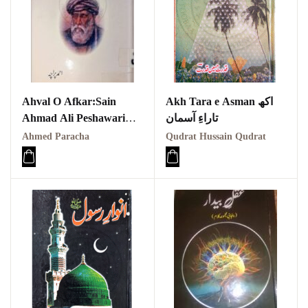
Ahval O Afkar:Sain
Akh Tara e Asman اکھ
Ahmad Ali Peshawari
تاراءِ آسمان
PDF احوال و افکار سائیں
Ahmed Paracha
Qudrat Hussain Qudrat
احمد علی ایرانی