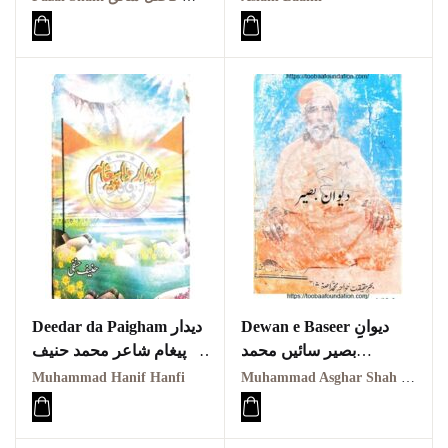
Dewan e Baseer دیوانِِ
Deedar da Paigham دیدار
بصیر سائیں محمد
دا پیغام شاعر محمد حنیف
اصغرشاہ چشتیؒ
حنفی
Muhammad Hanif Hanfi
Muhammad Asghar Shah Chishti Sabri