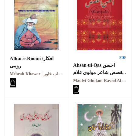
PDF
Afkar-e-Roomi /افکار
Ahsan-ul-Qas احسن
رومی
القصص شاعر مولوی غلام
Mehrab Khawar | محراب خاور
رسول عالمپوری
Maulvi Ghulam Rasool Alampuri