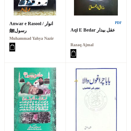
PDF
Anwar e Rasool / انوار
Aql E Bedar عقل بیدار
رسولﷺ
Muhammad Yahya Nazir
Razaq Ajmal