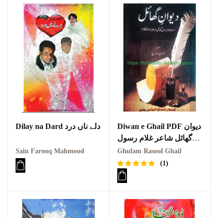
Diwan e Ghail PDF دیوان
Dilay na Dard دلے ناں درد
گھائل شاعر غلام رسول
گھائل
Sain Farooq Mahmood
Ghulam Rasool Ghail
(1)
Rated
1
5.00
out
of 5
based on
customer
rating