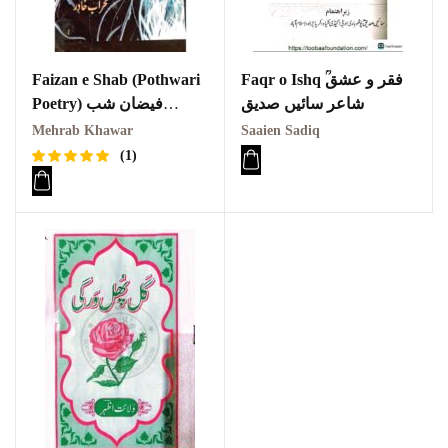
Faizan e Shab (Pothwari
Faqr o Ishq ؒفقر و عشق
شاعر سائیں صدیق
Poetry) فیضان شب
محراب خاور
Mehrab Khawar
Saaien Sadiq
(1)
Rated
1
5.00
out
of 5
based on
customer
rating