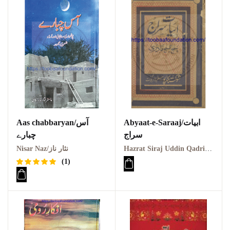
Abyaat-e-Saraaj/ابیات
Aas chabbaryan/آس
سراج
چبارے
Hazrat Siraj Uddin Qadri/مولوی سراج الدین سراج قادری
Nisar Naz/نثار ناز
(1)
Rated
1
5.00
out
of 5
based on
customer
rating