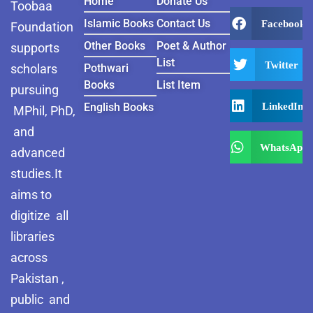
Home
Donate Us
Toobaa
Islamic Books
Contact Us
Facebook
Foundation
Other Books
Poet & Author
supports
List
Twitter
scholars
Pothwari
Books
List Item
pursuing
LinkedIn
English Books
MPhil, PhD,
and
WhatsApp
advanced
studies.It
aims to
digitize all
libraries
across
Pakistan ,
public and