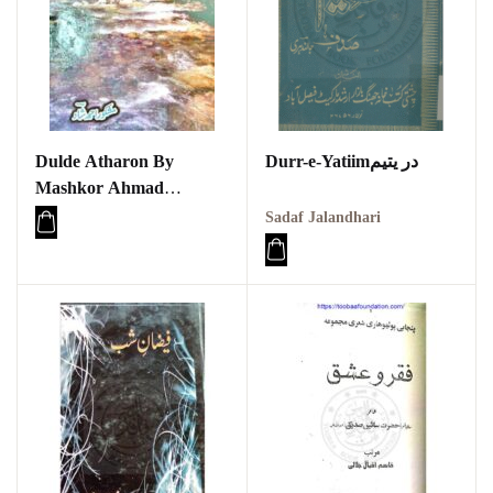
Dulde Atharon By
Durr-e-Yatiimدر یتیم
Mashkor Ahmad
Shadڈلدے اتھروں (پہاڑی
Sadaf Jalandhari
شاعری)