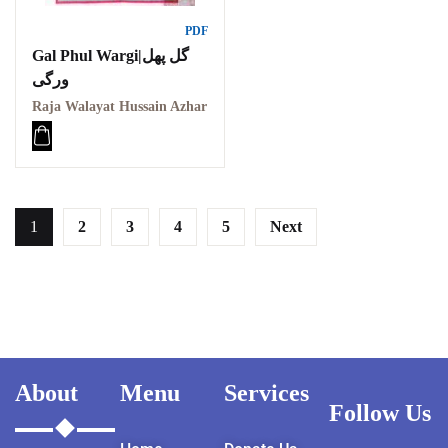
PDF
Gal Phul Wargi|گل پھل
ورگی
Raja Walayat Hussain Azhar
1
2
3
4
5
Next
About
Menu
Services
Follow Us