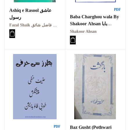
PDF
Ashiq e Rasool عاشق
Baba Charghou wala By
رسول
Shakoor Ahsan بابا
Fazal Shaik ملک الشعراء جناب فاضل شائق
چراغوں والا
Shakoor Ahsan
PDF
Baz Gusht (Pothwari