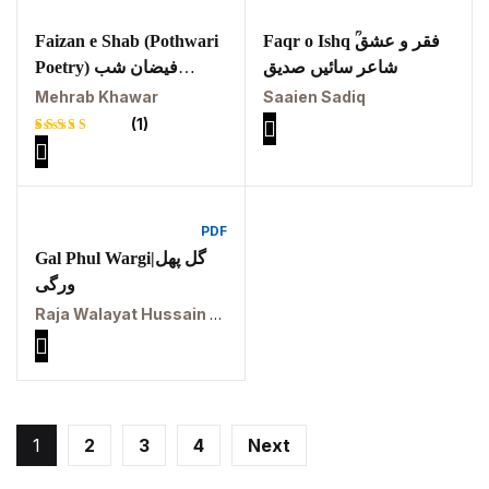
مہاڑے گرائیں نی بوڑھ
پوٹھوہاری شاعری
Faizan e Shab (Pothwari
Faqr o Ishq ؒفقر و عشق
شاعر سائیں صدیق
Poetry) فیضان شب
پوٹھواری شاعر
محراب خاور
Mehrab Khawar
Saaien Sadiq
(1)
پوٹھوہاری ادب اور
Rated
1
ثقافت
5.00
out
of 5
based on
customer
پوٹھوہاری بیھٹک
rating
PDF
Gal Phul Wargi|گل پھل
پوٹھوہاری زبان میں
ورگی
قرآن حکیم کا ترجمہ
Raja Walayat Hussain Azhar
پوٹھوہاری شاعری
پوٹھوہاری شعر
پوٹھوہاری قاعدہ
1
2
3
4
Next
پوٹھوہاری ماہیے