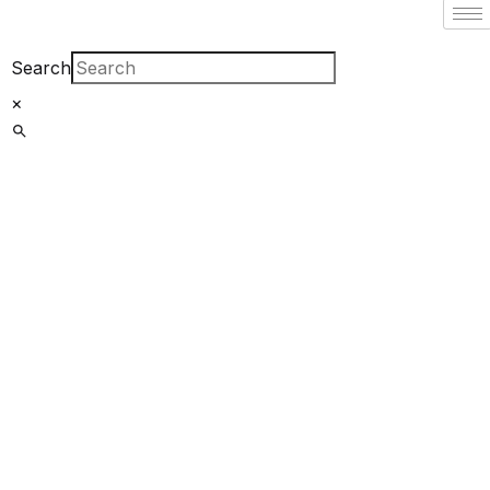
Filter By
Close
Search
×
Featured Books
Pakistan
Studies |
پاکستان اسٹڈیز
Bar-e-
Sagheer-e-
Hind Ka Almiya