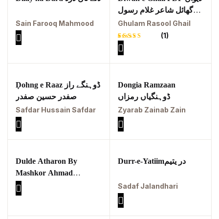
pothwar videos
گھائل شاعر غلام رسول
گھائل
Sain Farooq Mahmood
Ghulam Rasool Ghail
Potohar
(1)
Punjab
Rated
1
5.00
out
of 5
based on
Rawat Fort
customer
rating
Ḍohng e Raaz ڈوہنگے راز
Dongia Ramzaan
Reflections on the
ڈوہنگیاں رمزاں
صفدر حسین صفدر
pothohar heritage
Safdar Hussain Safdar
Zyarab Zainab Zain
Taxila Valley &
Beyond
خطہ پوٹھوہار
Dulde Atharon By
Durr-e-Yatiimدر یتیم
Mashkor Ahmad
سرزمین پوٹھوہار
Shadڈلدے اتھروں (پہاڑی
Sadaf Jalandhari
شاعری)
سطح مرتفع پوٹھوہا