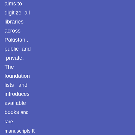
aims to
January 2025
digitize all
December 2024
libraries
across
November 2024
Pakistan ,
October 2024
public and
September 2024
private.
The
August 2024
foundation
July 2024
lists and
June 2024
introduces
available
May 2024
books
and
April 2024
rare
March 2024
It
manuscripts.