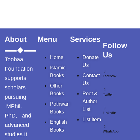
پوٹھوہاری مشاہرہ
پھٹواری شعر
About
Menu
Services
پہاڑی و پوٹھوہاری
Follow
شاعری
Us
Home
Donate
Toobaa
گوجرخان کہوٹہ
Us
Islamic
Foundation
Books
Contact
Facebook
supports
Us
Other
scholars
Books
Poet &
Twitter
pursuing
Author
Pothwari
MPhil,
List
Books
LinkedIn
PhD, and
List Item
English
advanced
Books
Years
WhatsApp
studies.It