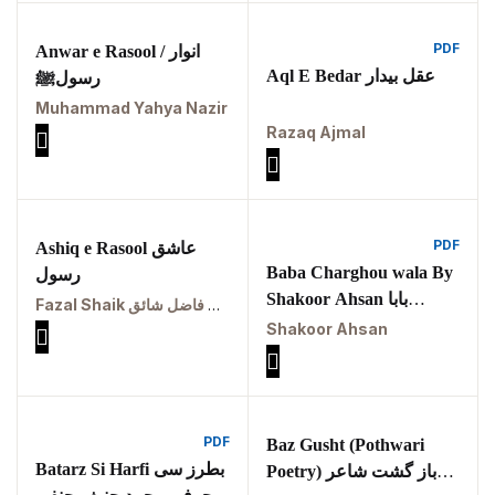
Pothohar
PDF
Anwar e Rasool / انوار
Aql E Bedar عقل بیدار
Pothohar -
رسولﷺ
newpakhistorian
Muhammad Yahya Nazir
Razaq Ajmal
Pothohar: Khitta-e-
dil-rubaa
Pothohari Poetry
PDF
Ashiq e Rasool عاشق
پوٹھوہاری شاعری
Baba Charghou wala By
رسول
Shakoor Ahsan بابا
Pothohar Media
Fazal Shaik ملک الشعراء جناب فاضل شائق
چراغوں والا
Shakoor Ahsan
Pothohar Plateau
Pothohar region as
a separate
PDF
Baz Gusht (Pothwari
province
Batarz Si Harfi بطرز سی
Poetry) باز گشت شاعر