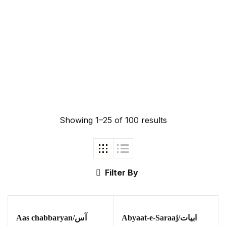
| برِصغیرِ ہند کا
المیہ
Ukrray | اُکڑے
Showing 1–25 of 100 results
Search
Filter By
Search for:
Abyaat-e-Saraaj/ابیات
Aas chabbaryan/آس