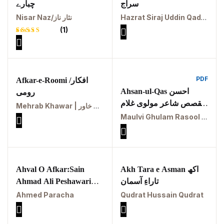
Tags
سراج
چبارے
Hazrat Siraj Uddin Qadri/مولوی سراج الدین سراج قادری
Nisar Naz/نثار ناز
(1)
GujarKhan
Rated
1
5.00
out
Islamabad
of 5
based on
Pothohar
customer
rating
PDF
Afkar-e-Roomi /افکار
Kallar Syedan
Ahsan-ul-Qas احسن
رومی
القصص شاعر مولوی غلام
Mehrab Khawar | محراب خاور
Khayyam Wakil
رسول عالمپوری
Maulvi Ghulam Rasool Alampuri
News
outside Islamabad
Ahval O Afkar:Sain
Akh Tara e Asman اکھ
Pakistan
Ahmad Ali Peshawari
تاراءِ آسمان
PDF احوال و افکار سائیں
Ahmed Paracha
Qudrat Hussain Qudrat
Pakistan. پوٹھوار
احمد علی ایرانی
پنجاب، پاکستان – News