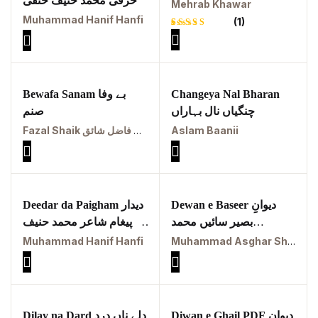
حرفی محمد حنیف حنفی
محراب خاور
Pothwar
Mehrab Khawar
Muhammad Hanif Hanfi
(1)
Pothwar's
Rated
1
agricultural
5.00
out
of 5
potential
based on
customer
rating
Bewafa Sanam بے وفا
Changeya Nal Bharan
Pothwar.com
چنگیاں نال بہاراں
صنم
Pothwar Green
Fazal Shaik ملک الشعراء جناب فاضل شائق
Aslam Baanii
Islamabad
Pothwar Media
Dewan e Baseer دیوانِِ
Deedar da Paigham دیدار
Pothwar News
بصیر سائیں محمد
دا پیغام شاعر محمد حنیف
اصغرشاہ چشتیؒ
حنفی
Muhammad Hanif Hanfi
Muhammad Asghar Shah Chishti Sabri
pothwar n kashmir
Pothwar Scrub
Rangelands
Diwan e Ghail PDF دیوان
Dilay na Dard دلے ناں درد