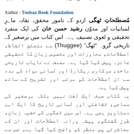
Author :
Toobaa Book Foundation
مُصطلحاتِ ٹھگی
اردو کے نامور محقق، نقاد، ماہرِ
لسانیات اور مدوّن
رشید حسن خان
کی ایک منفرد
تحقیقی و لغوی تصنیف ہے۔ اس کتاب میں برصغیر کے
تاریخی گروہ “ٹھگ” (Thuggee) سے متعلق الفاظ،
اصطلاحات، محاورات اور مخصوص زبان کا تحقیقی
جائزہ پیش کیا گیا ہے۔ مصنف نے نایاب تاریخی
ماخذ، سرکاری ریکارڈ اور لسانی مواد کی مدد
سے ان اصطلاحات کو مرتب اور تشریح کے ساتھ
پیش کیا ہے۔
یہ کتاب صرف ایک لغت نہیں بلکہ برصغیر کی
سماجی، ثقافتی اور لسانی تاریخ کا ایک اہم
دستاویز بھی ہے۔ اس میں ٹھگوں کی خفیہ زبان،
طرزِ گفتگو، پیشہ ورانہ اصطلاحات اور ان کے
معاشرتی پس منظر کو واضح کیا گیا ہے، جس سے