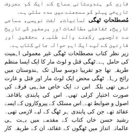
قاری کو ہندوستانی سماج کے ایک کم معروف
تاریخی پہلو کو سمجھنے میں مدد ملتی ہے۔
مُصطلحاتِ ٹھگی
لسانیات، لغت نویسی، سماجی
تاریخ، ثقافتی مطالعات اور برصغیر کی تاریخ
سے دلچسپی رکھنے والے طلبہ، محققین اور
قارئین کے لیے ایک اہم حوالہ جاتی کتاب ہے۔
زیر نظر کتاب مصطلحات ٹھگی غیر معمولی اہمیت
کی حامل ہے۔ٹھگی قتل و لوٹ مار کا ایک ایسا منظم
طریقہ تھا جو تقریبا دوسو سال تک ہندوستان میں
رائج رہا۔ ٹھگی محض ایک لوٹ مار اور قتل و غارت
نہیں تھی بلکہ اس نے ایک خاص مذہبی فرقے کی
صورت اختیار کرلی تھی۔ اس کی پابندی باقاعدہ
اصول و ضوابط تھے۔اس مسلک کے پیروکاروں کے ایسے
عقائد تھے جن کی پابندی ہر ٹھگ کے لیے لازمی تھی۔
رشید حسن خاں کتاب کے مقدمے میں بہت ہی
عالمانہ انداز میں ٹھگوں کے عقائد، ان کے طریقہ کار