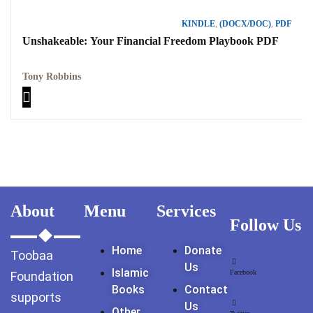
KINDLE
,
(DOCX/DOC)
,
PDF
Unshakeable: Your Financial Freedom Playbook PDF
Tony Robbins
About
Menu
Services
Follow Us
Home
Donate
Toobaa
Us
Islamic
Facebook
Foundation
Books
Contact
supports
Us
Other