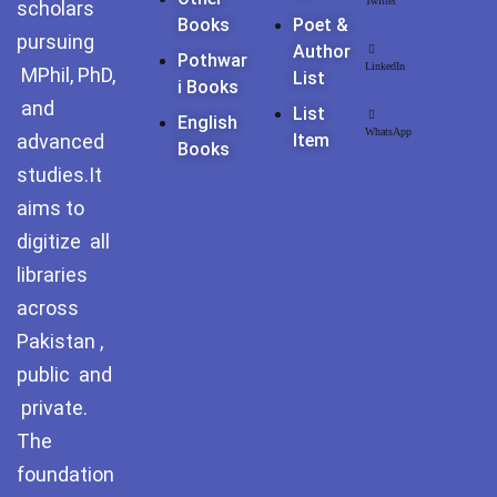
Twitter
scholars
Books
Poet &
pursuing
Author
Pothwar
LinkedIn
MPhil, PhD,
List
I Books
and
List
English
WhatsApp
advanced
Item
Books
studies.It
aims to
digitize all
libraries
across
Pakistan ,
public and
private.
The
foundation