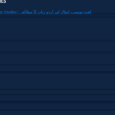
IES
Lexicography, Proverbs & Urdu Language Studies | لغت نویسی، امثال اور اردو زبان کا مطالعہ