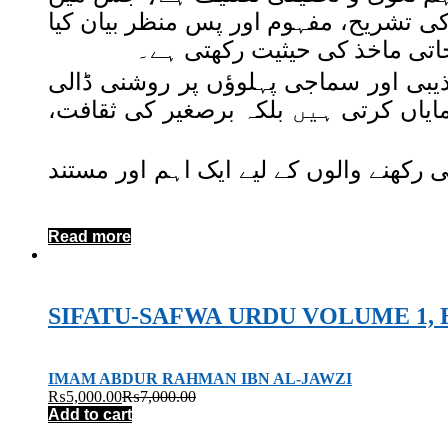
کی تشریح، مفہوم اور پس منظر بیان کیا
 جاتی ماخذ کی حیثیت رکھتی ہے۔
ذیبی اور سماجی پہلوؤں پر روشنی ڈالی
یاں کرتی ہیں بلکہ برصغیر کی ثقافت،
رکھنے والوں کے لیے ایک اہم اور مستند
Read more
IMAM ABDUR RAHMAN IBN AL-JAWZI
₨
5,000.00
₨
7,000.00
Add to cart