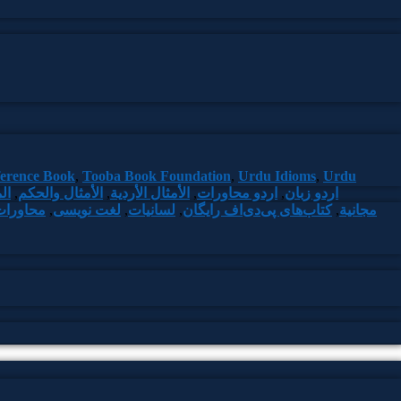
erence Book
,
Tooba Book Foundation
,
Urdu Idioms
,
Urdu
اردو زبان
,
اردو محاورات
,
الأمثال الأردية
,
الأمثال والحكم
,
ال
كتب PDF مجانية
,
کتاب‌های پی‌دی‌اف رایگان
,
لسانیات
,
لغت نویسی
,
محاورات