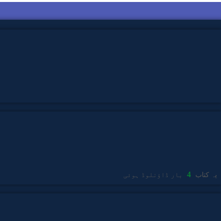
4
یہ کتاب
بار ڈاؤنلوڈ ہوئی