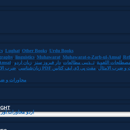
cs
,
Lughat
,
Other Books
,
Urdu Books
graphy
,
linguistics
,
Muhawarat
,
Muhawarat-o-Zarb-ul-Amsal
,
Ref
مصطلحات اللغوية
,
تہذیبی مطالعات
,
دار فيروز سنز
,
زبان اردو
,
,
Amsal
 و ضرب الامثال
,
مفت پی ڈی ایف کتابیں
زبان‌شناسی
,
ضرب الام
Muhawarat-o-Zarb-ul-Amsal | 
اسلامی
Urdu Idioms and Proverbs | اردو 