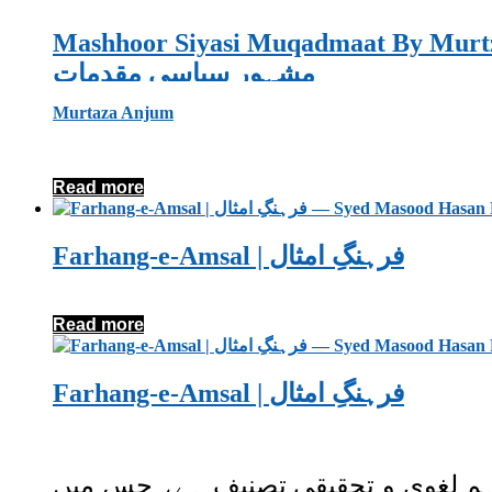
Mashhoor Siyasi Muqadmaat By Mur
مشہور سیاسی مقدمات
Murtaza Anjum
Read more
Farhang-e-Amsal | فرہنگِ امثال
Read more
Farhang-e-Amsal | فرہنگِ امثال
م لغوی و تحقیقی تصنیف ہے، جس میں