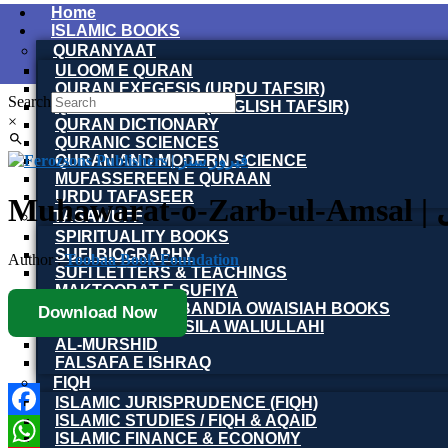
Home
ISLAMIC BOOKS
QURANYAAT
ULOOM E QURAN
QURAN EXEGESIS (URDU TAFSIR)
Search
QURAN EXEGESIS (ENGLISH TAFSIR)
×
QURAN DICTIONARY
QURANIC SCIENCES
QURAN AND MODERN SCIENCE
MUFASSEREEN E QURAAN
URDU TAFASEER
ل
TASAWUFF
SPIRITUALITY BOOKS
SUFI BIOGRAPHY
Author :
Toobaa Book Foundation
SUFI LETTERS & TEACHINGS
MAKTOOBAT-E-SUFIYA
SILSILA NAQSHBANDIA OWAISIAH BOOKS
Download Now
ARMGHAN E SILSILA WALIULLAHI
AL-MURSHID
FALSAFA E ISHRAQ
FIQH
ISLAMIC JURISPRUDENCE (FIQH)
ISLAMIC STUDIES / FIQH & AQAID
Facebook
ISLAMIC FINANCE & ECONOMY