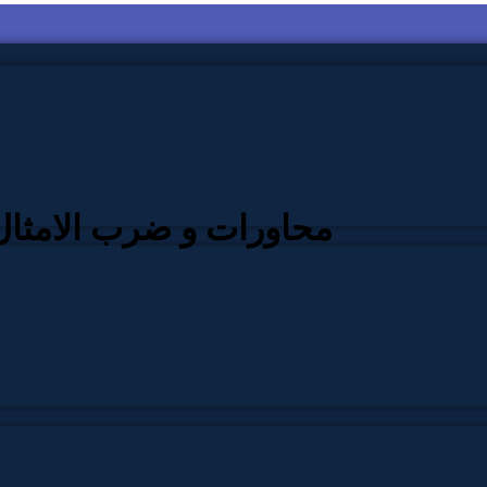
Muhawarat-o-Zarb-ul-Amsal | محاورات و ضرب الامثا