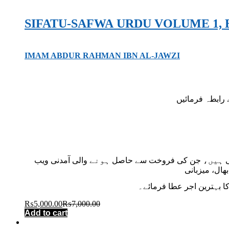
IMAM ABDUR RAHMAN IBN AL-JAWZI
تی ہیں، جن کی فروخت سے حاصل ہونے والی آمدنی ویب
ا بہترین اجر عطا فرمائے۔
₨
5,000.00
₨
7,000.00
Add to cart