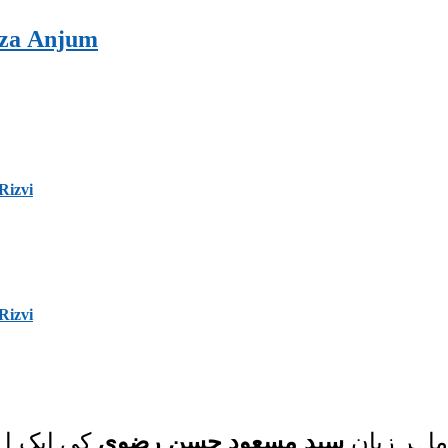
tza Anjum
اہرِ زبان
سید مسعود حسن رضوی
کی ایک اہ