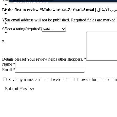
ENGLISH BOOKS
POTHWARI BOOKS
TOOBAA SHOP
SUFI NAMA
Your email address will not be published.
Required fields are marked
POTHWARNAMA
SIRAAT DESIGN
Select a rating(required)
POET & AUTHOR LIST
X
Details please! Your review helps other shoppers.
*
Name
*
Email
*
Save my name, email, and website in this browser for the next ti
Submit Review