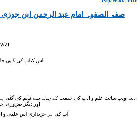
Paperback
,
PDF
SIFATU-SAFWA URDU VOLUME 1, BY AL-IMAM IBN AL-JAWZI صفۃ الصفوہ امام عبد الرحم
AWZI
اس کتاب کی کاپی حاصل کرنے یا مزید معلومات کے لیے درج ذیل نمبر پر واٹس ایپ کے ذریعے رابطہ فرمائیں:
یہ ویب سائٹ علم و ادب کی خدمت کے جذبے سے قائم کی گئی 
سائٹ کی دیکھ بھال، میزبانی (
آپ کی ہر خریداری اس علمی و ادب