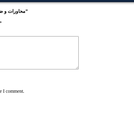
Be the first to review “Muhawarat-o-Zarb-ul-Amsal | محاورات و ضرب الامثال”
*
me I comment.