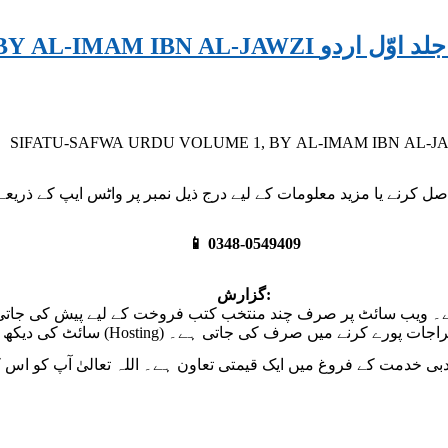
ن ابن جوزی جلد اوّل اردو
SIFATU-SAFWA URDU VOLUME 1, BY AL-IMAM IBN AL-J
📱 0348-0549409
گزارش:
ہے۔ ویب سائٹ پر صرف چند منتخب کتب فروخت کے لیے پیش کی جا
Hosting) اور دیگر ضروری اخراجات پورے کرنے میں صرف کی جاتی ہے۔
ی خدمت کے فروغ میں ایک قیمتی تعاون ہے۔ اللہ تعالیٰ آپ کو اس ک