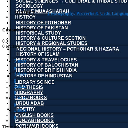
SOCIAL SCIENCES → CULTURAL & TRIBAL STUD
SOCIOLOGY
ISLAH E MUAASHARAH
SUBJECT
HISTROY
HISTORY OF POTHOHAR
HISTORY OF PAKISTAN
Customer Reviews
HISTORICAL STUDY
HISTORY & CULTURE SECTION
0.0
HISTORY & REGIONAL STUDIES
0 reviews
REGIONAL HISTORY – POTHOHAR & HAZARA
HISTORY OF ISLAM
HISTORY & TRAVELOGUES
5 stars
HISTORY OF BALOCHISTAN
0
HISTORY OF BRITISH INDIA
4 stars
HISTORY OF HINDUSTAN
0
LIBRARY SCINCE
3 stars
PHD THESIS
BIOGRAPHY
0
URDU BOOKS
2 stars
URDU ADAB
0
POETRY
1 stars
ENGLISH BOOKS
0
PUNJABI BOOKS
POTHWARI BOOKS
There are no reviews yet.