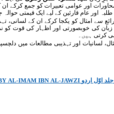
محاورات اور عوامی تعبیرات کو جمع کرکے ان 
 طلبہ اور عام قارئین کے لیے ایک قیمتی حوالہ
ئع سے امثال کو یکجا کرکے ان کے لسانی، تہ
بان کی خوبصورتی اور اظہار کی قوت کو نما
سی کرتی ہیں۔
ل، لسانیات اور تہذیبی مطالعات میں دلچسپی 
ن ابن جوزی جلد اوّل اردو