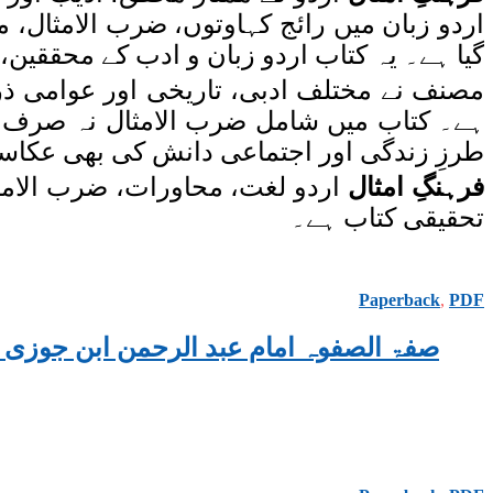
اردو زبان میں رائج کہاوتوں، ضرب الامثال، 
گیا ہے۔ یہ کتاب اردو زبان و ادب کے محققین،
مصنف نے مختلف ادبی، تاریخی اور عوامی ذرا
ہے۔ کتاب میں شامل ضرب الامثال نہ صرف ز
طرزِ زندگی اور اجتماعی دانش کی بھی عکا
فرہنگِ امثال
اردو لغت، محاورات، ضرب الامثا
تحقیقی کتاب ہے۔
Paperback
,
PDF
SIFATU-SAFWA URDU VOLUME 1, BY AL-IMAM IBN AL-JAWZI صفۃ الصفوہ امام عبد الرحم