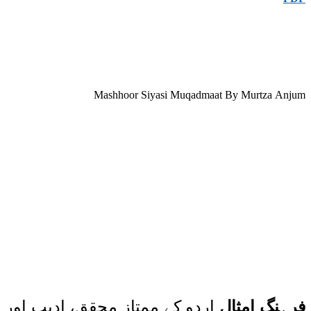
Mashhoor Siyasi Muqadmaat By Murtza Anjum
فرہنگِ امثال
اردو کے ممتاز محقق، ادیب اور م