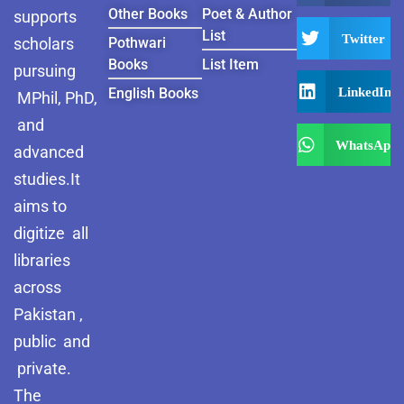
Other Books
Poet & Author
supports
List
Twitter
scholars
Pothwari
Books
List Item
pursuing
LinkedIn
English Books
MPhil, PhD,
and
WhatsApp
advanced
studies.It
aims to
digitize all
libraries
across
Pakistan ,
public and
private.
The