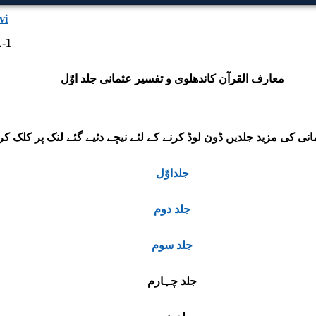
vi
L-1
معارف القرآن کاندھلوی و تفسیر عثمانی جلد اوّل
نی کی مزید جلدیں ڈون لوڈ کرنے کے لئے نیچے دئیے گئے لنک پر کلک کر
جلداوّل
جلد دوم
جلد سوم
جلد چہارم