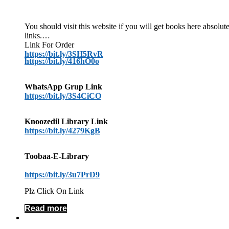
You should visit this website if you will get books here absol
links.
Link For Order
https://bit.ly/3SH5RvR
https://bit.ly/416hO0o
WhatsApp Grup Link
https://bit.ly/3S4CiCO
Knoozedil Library Link
https://bit.ly/4279KgB
Toobaa-E-Library
https://bit.ly/3u7PrD9
Plz Click On Link
Read more