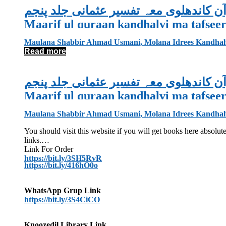
ن کاندھلوی معہ تفسیر عثمانی جلد پنجم
Maarif ul quraan kandhalvi ma tafse
Maulana Shabbir Ahmad Usmani, Molana Idrees Kandhal
Read more
ن کاندھلوی معہ تفسیر عثمانی جلد پنجم
Maarif ul quraan kandhalvi ma tafse
Maulana Shabbir Ahmad Usmani, Molana Idrees Kandhal
You should visit this website if you will get books here absol
links.
Link For Order
https://bit.ly/3SH5RvR
https://bit.ly/416hO0o
WhatsApp Grup Link
https://bit.ly/3S4CiCO
Knoozedil Library Link