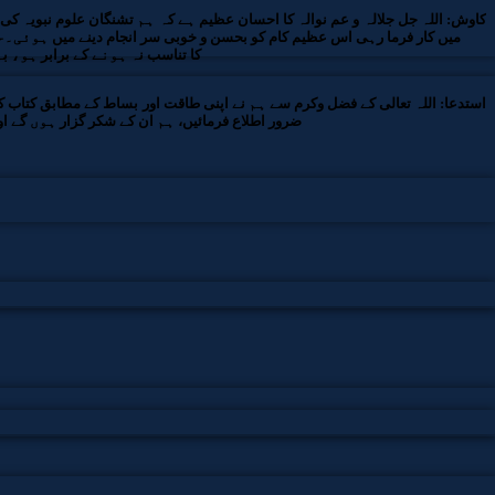
کاوش:
اللہ جل جلالہ و عم نوالہ کا احسان عظیم ہے کہ ہم تشنگان علوم نبویہ 
ونے میں کار فرما رہی اس عظیم کام کو بحسن و خوبی سر انجام دینے میں ہوئی۔حبیبۃ
کا تناسب نہ ہونے کے برابر ہو، 
استدعا:
اللہ تعالی کے فضل وکرم سے ہم نے اپنی طاقت اور بساط کے مطابق کتاب 
ضرور اطلاع فرمائیں، ہم ان کے شکر گزار ہوں گے 