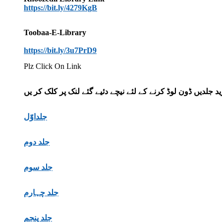
https://bit.ly/4279KgB
Toobaa-E-Library
https://bit.ly/3u7PrD9
Plz Click On Link
 جلدیں ڈون لوڈ کرنے کے لئے نیچے دئیے گئے لنک پر کلک کر یں
جلداوّل
جلد دوم
جلد سوم
جلد چہارم
جلد پنجم