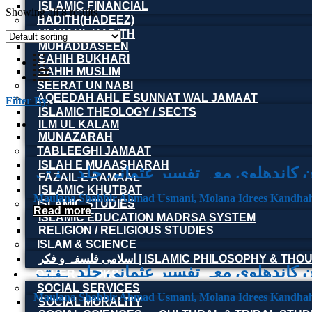
ISLAMIC FINANCIAL
Showing all 8 results
HADITH(HADEEZ)
ULUM UL HADITH
MUHADDASEEN
SAHIH BUKHARI
SAHIH MUSLIM
SEERAT UN NABI
AQEEDAH AHL E SUNNAT WAL JAMAAT
Filter By
ISLAMIC THEOLOGY / SECTS
ILM UL KALAM
MUNAZARAH
TABLEEGHI JAMAAT
ISLAH E MUAASHARAH
FAZAIL E AAMAAL
Maarif ul quraan kandhalvi ma tafse
ISLAMIC KHUTBAT
Maulana Shabbir Ahmad Usmani, Molana Idrees Kandhal
ISLAMIC STUDIES
Read more
ISLAMIC EDUCATION MADRSA SYSTEM
RELIGION / RELIGIOUS STUDIES
ISLAM & SCIENCE
اسلامی فلسفہ و فکر | ISLAMIC PHILOSOPHY & T
OTHER BOOKS
Maarif ul quraan kandhalvi ma tafse
SOCIAL SERVICES
Maulana Shabbir Ahmad Usmani, Molana Idrees Kandhal
SOCIAL MORALITY