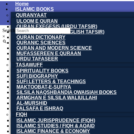
Home
ISLAMIC BOOKS
QURANYAAT
ULOOM E QURAN
QURAN EXEGESIS (URDU TAFSIR)
Search
QURAN EXEGESIS (ENGLISH TAFSIR)
×
QURAN DICTIONARY
QURANIC SCIENCES
QURAN AND MODERN SCIENCE
MUFASSEREEN E QURAAN
URDU TAFASEER
TASAWUFF
SPIRITUALITY BOOKS
SUFI BIOGRAPHY
SUFI LETTERS & TEACHINGS
MAKTOOBAT-E-SUFIYA
SILSILA NAQSHBANDIA OWAISIAH BOOKS
ARMGHAN E SILSILA WALIULLAHI
AL-MURSHID
FALSAFA E ISHRAQ
FIQH
ISLAMIC JURISPRUDENCE (FIQH)
ISLAMIC STUDIES / FIQH & AQAID
ISLAMIC FINANCE & ECONOMY