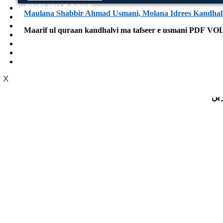
ENGLISH BOOKS
Maulana Shabbir Ahmad Usmani, Molana Idrees Kandhal
POTHWARI BOOKS
TOOBAA SHOP
Maarif ul quraan kandhalvi ma tafseer e usmani PDF VO
SUFI NAMA
POTHWARNAMA
SIRAAT DESIGN
POET & AUTHOR LIST
X
 یں