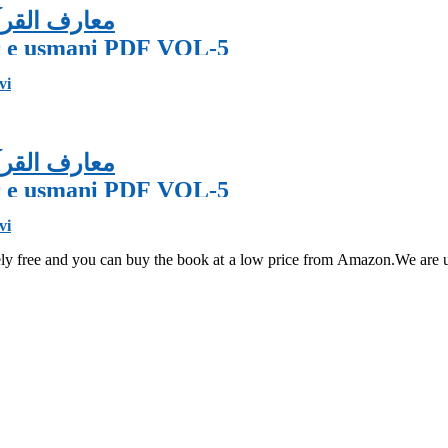
معارف القرآ
er e usmani PDF VOL-5
vi
معارف القرآ
er e usmani PDF VOL-5
vi
utely free and you can buy the book at a low price from Amazon.We are 