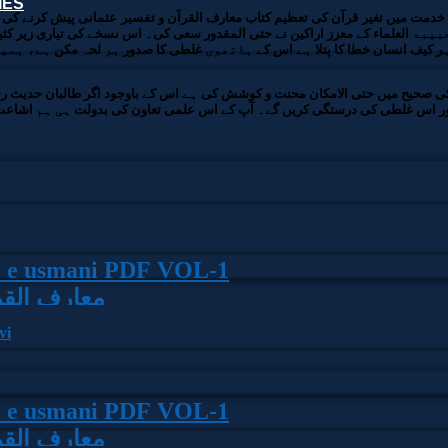
IES
کی خدمت میں تغیر قرآن کی تعظیم کتاب معارف القرآن و تفسیر عثمانی پیش کرنے 
 العلماء کے معزز اراکین نے حتی المقدور سعی کی۔ اس نسخے کی تیاری زیر کثیر خر
بہر کیف انسان خطا کا پتلا ہے اس کے ہاتھوں غلطی کا صدور ہر لحہ مکن ہے، ہ
کی صحیح میں حتی الامکان محنت و کوشش کی ہے اس کے باوجود اگر طالبان حدیث رس
اور اس غلطی کی درستگی کریں گے۔ آپ کے اس علمی تعاون کی بدولت ہی ہم اشاعت د
er e usmani PDF VOL-1
معارف القر
vi
er e usmani PDF VOL-1
معارف القر