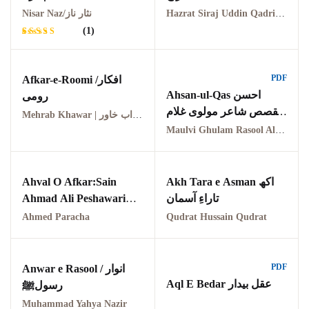
Hazrat Siraj Uddin Qadri/مولوی سراج الدین سراج قادری
Nisar Naz/نثار ناز
GujarKhan
(1)
Islamabad Pothohar
Rated
1
5.00
out
of 5
based on
PDF
Afkar-e-Roomi /افکار
Kallar Syedan
customer
Ahsan-ul-Qas احسن
rating
رومی
القصص شاعر مولوی غلام
Khayyam Wakil
Mehrab Khawar | محراب خاور
رسول عالمپوری
Maulvi Ghulam Rasool Alampuri
News
outside Islamabad
Ahval O Afkar:Sain
Akh Tara e Asman اکھ
Ahmad Ali Peshawari
تاراءِ آسمان
Pakistan
PDF احوال و افکار سائیں
Ahmed Paracha
Qudrat Hussain Qudrat
احمد علی ایرانی
Pakistan. پوٹھوار
پنجاب، پاکستان – News
PDF
Anwar e Rasool / انوار
Aql E Bedar عقل بیدار
رسولﷺ
Pothohar
Muhammad Yahya Nazir