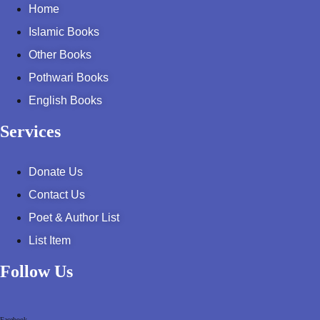
Home
شاعری
Islamic Books
گوجرخان کہوٹہ
Other Books
Pothwari Books
English Books
Services
Donate Us
Contact Us
Years
Poet & Author List
January 2025
List Item
December 2024
Follow Us
November 2024
Facebook