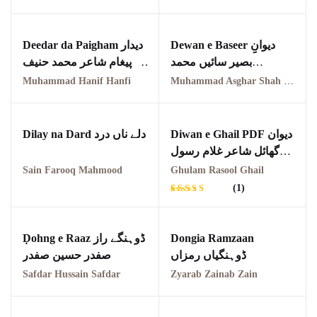
Pothwar.com
Dewan e Baseer دیوانِِ
Deedar da Paigham دیدار
Pothwar Green
بصیر سائیں محمد
دا پیغام شاعر محمد حنیف
Islamabad
اصغرشاہ چشتیؒ
حنفی
Muhammad Hanif Hanfi
Muhammad Asghar Shah Chishti Sabri
Pothwar Media
Diwan e Ghail PDF دیوان
Dilay na Dard دلے ناں درد
Pothwar News
گھائل شاعر غلام رسول
گھائل
Sain Farooq Mahmood
Ghulam Rasool Ghail
pothwar n kashmir
(1)
Pothwar Scrub
Rated
1
Rangelands
5.00
out
of 5
based on
Ḍohng e Raaz ڈوہنگے راز
Dongia Ramzaan
customer
pothwar videos
rating
ڈوہنگیاں رمزاں
صفدر حسین صفدر
Safdar Hussain Safdar
Zyarab Zainab Zain
Potohar
Punjab