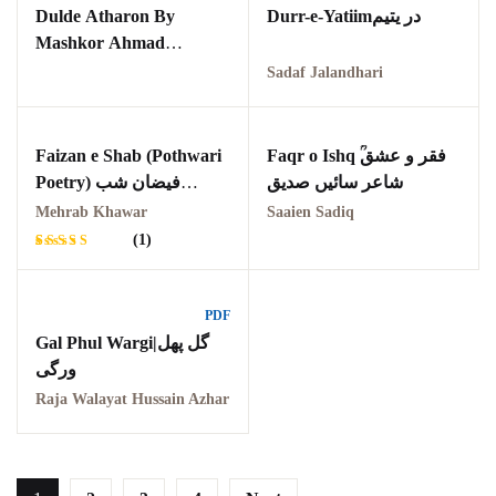
Rawat Fort
Dulde Atharon By
Durr-e-Yatiimدر یتیم
Mashkor Ahmad
Reflections on the
Shadڈلدے اتھروں (پہاڑی
Sadaf Jalandhari
pothohar heritage
شاعری)
Taxila Valley &
Beyond
Faizan e Shab (Pothwari
Faqr o Ishq ؒفقر و عشق
شاعر سائیں صدیق
Poetry) فیضان شب
خطہ پوٹھوہار
محراب خاور
Mehrab Khawar
Saaien Sadiq
(1)
سرزمین پوٹھوہار
Rated
1
5.00
out
سطح مرتفع پوٹھوہا
of 5
based on
PDF
customer
Gal Phul Wargi|گل پھل
rating
مہاڑے گرائیں نی بوڑھ
ورگی
پوٹھوہاری شاعری
Raja Walayat Hussain Azhar
پوٹھواری شاعر
پوٹھوہاری ادب اور