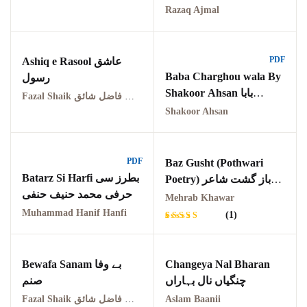
Pothohar -
Razaq Ajmal
newpakhistorian
Pothohar: Khitta-e-
PDF
Ashiq e Rasool عاشق
dil-rubaa
Baba Charghou wala By
رسول
Shakoor Ahsan بابا
Fazal Shaik ملک الشعراء جناب فاضل شائق
Pothohari Poetry
چراغوں والا
Shakoor Ahsan
پوٹھوہاری شاعری
Pothohar Media
PDF
Baz Gusht (Pothwari
Batarz Si Harfi بطرز سی
Pothohar Plateau
Poetry) باز گشت شاعر
حرفی محمد حنیف حنفی
محراب خاور
Mehrab Khawar
Pothohar region as a
Muhammad Hanif Hanfi
(1)
separate province
Rated
1
5.00
out
of 5
Pothwar
based on
Bewafa Sanam بے وفا
Changeya Nal Bharan
customer
rating
چنگیاں نال بہاراں
صنم
Pothwar's agricultural
Fazal Shaik ملک الشعراء جناب فاضل شائق
Aslam Baanii
potential