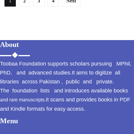
1
2
3
4
Next
ثقافت
پوٹھوہاری بیھٹک
پوٹھوہاری زبان میں
قرآن حکیم کا ترجمہ
About
پوٹھوہاری شاعری
پوٹھوہاری شعر
Toobaa Foundation supports scholars pursuing MPhil,
PhD, and advanced studies.It aims to digitize all
پوٹھوہاری قاعدہ
libraries across Pakistan , public and private.
The foundation lists and introduces available books
پوٹھوہاری ماہیے
It scans and provides books in PDF
and rare manuscripts.
پوٹھوہاری مشاہرہ
and Kindle formats for easy access.
پھٹواری شعر
Menu
پہاڑی و پوٹھوہاری