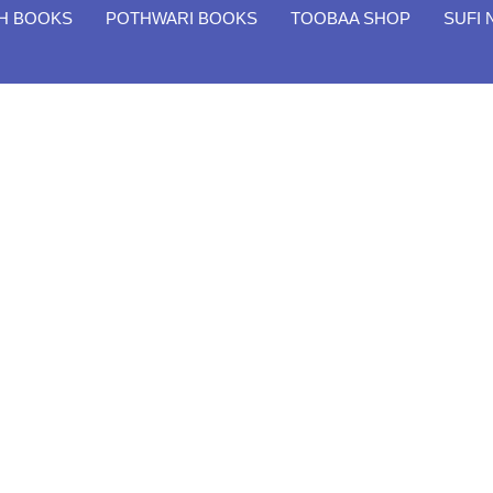
H BOOKS
POTHWARI BOOKS
TOOBAA SHOP
SUFI