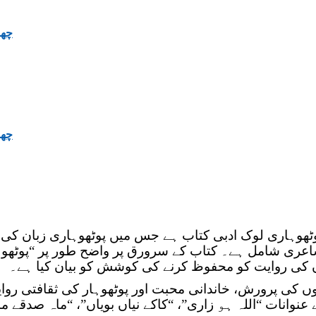
ری شامل ہے۔ کتاب کے سرورق پر واضح طور پر “پوٹھوہار
ں کی روایت کو محفوظ کرنے کی کوشش کو بیان کیا ہے۔
وں کی پرورش، خاندانی محبت اور پوٹھوہار کی ثقافتی 
وانات “اللہ ہو زاری”، “کاکے نیاں بویاں”، “ماہ صدقے ما