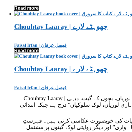
Read more
Chouhtay Laaray | چھوہٹے لارے
Faisal Irfan | فیصل عرفان
Read more
Chouhtay Laaray | چھوہٹے لارے
Faisal Irfan | فیصل عرفان
Chouhtay Laaray | چھوہٹے لارے فیصل عرفان کی ایک منفرد اور خوبصورت پوٹھوہاری لوک ادبی کتاب ہے جس میں پوٹھوہاری زبان کی لوریاں، بچوں کے گیت، دیہی
ی لوریاں، لوک سلوکیاں” درج ہے جبکہ ابتدائی
روایات کی خوبصورت عکاسی کرتی ہیں۔ فہرستِ
ہ واری” اور دیگر روایتی لوک گیتوں پر مشتمل