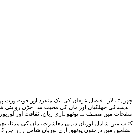
تہذیب کی جھلکیاں اور ماں کی محبت سے جڑی روایتی شاع
صفحات میں مصنف نے پوٹھوہاری زبان، ثقافت اور لوریو
کتاب میں شامل لوریاں دیہی معاشرت، ماں کی ممتا، بچ
مضامین میں درجنوں پوٹھوہاری لوریاں شامل ہیں جن کے عن