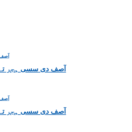
si Hijar Te Painday | آصف دی سسی ہجر تے پینڈے
si Hijar Te Painday | آصف دی سسی ہجر تے پینڈے