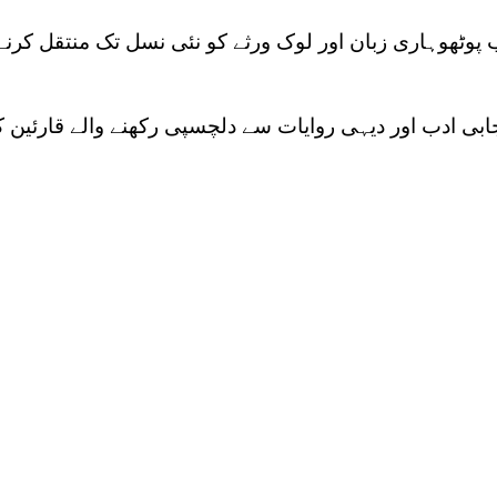
پوٹھوہاری زبان اور لوک ورثے کو نئی نسل تک منتقل کرنے
ابی ادب اور دیہی روایات سے دلچسپی رکھنے والے قارئین ک