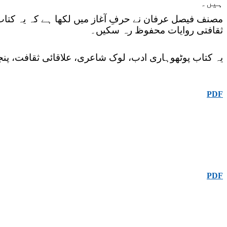
ہیں۔
مصنف فیصل عرفان نے حرفِ آغاز میں لکھا ہے کہ یہ کتاب 
ثقافتی روایات محفوظ رہ سکیں۔
یہ کتاب پوٹھوہاری ادب، لوک شاعری، علاقائی ثقافت، پنج
PDF
PDF