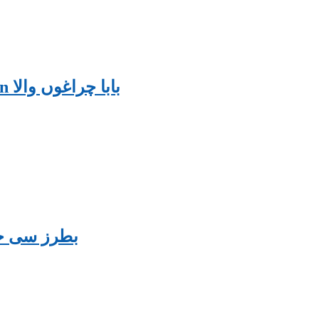
Baba Charghou wala By Shakoor Ahsan بابا چراغوں والا
بطرز سی حرفی م