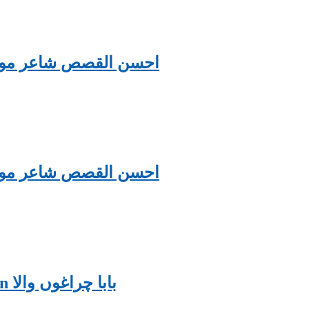
احسن القصص شاعر مولوی غلام
احسن القصص شاعر مولوی غلام
Baba Charghou wala By Shakoor Ahsan بابا چراغوں والا