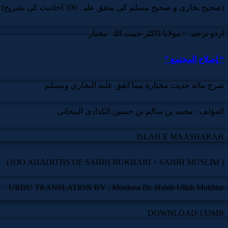
(صحیح بخاری و صحیح مسلم کی متفق علیہ 100 احادیث کی تشریح)
اردو ترجمہ : مولانا ڈاکٹر حبیب اللہ مختار
” إصلاح المجتمع “
شرح مائة حديث مختارة مما اتفق عليه البخاري ومسلم
المؤلف : محمد بن سالم بن حسين الكدادى البيحانى
ISLAH E MAASHARAH
(1OO AHADITHS OF SAHIH BUKHARI + SAHIH MUSLIM )
URDU TRANSLATION BY : Moulana Dr. Habib Ullah Mukhtar
DOWNLOAD:133MB