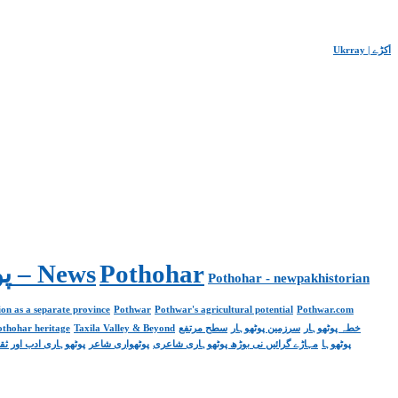
Ukrray | اُکڑے
Pakistan. پوٹھوار پنجاب، پاکستان – News
Pothohar
Pothohar - newpakhistorian
on as a separate province
Pothwar
Pothwar's agricultural potential
Pothwar.com
pothohar heritage
Taxila Valley & Beyond
سطح مرتفع
سرزمین پوٹھوہار
خطہ پوٹھوہار
پوٹھوہا
مہاڑے گرائیں نی بوڑھ پوٹھوہاری شاعری
پوٹھواری شاعر
پوٹھوہاری ادب اور ثق