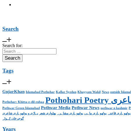
Search
Search for:
Tags
GujarKhan
Islamabad Pothohar
Kallar Syedan
Khayyam Wakil
News
outside Islam
Pothohari 
Pothohar: Khitta-e-dil-rubaa
Pothwar Media
Pothwar News
Pothwar Green Islamabad
pothwar n kashmir
P
پوٹھوہاری قاعدہ
پوٹھوہاری ماہیے
پوٹھوہاری مشاہرہ
پھٹواری شعر
پہاڑی و پوٹھوہاری شاعری
گوجرخان کہوٹہ
Years