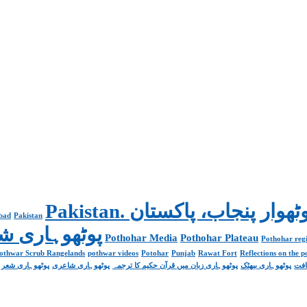
abad
Pakistan
Poetry پوٹھوہاری شاعری
Pothohar Media
Pothohar Plateau
Pothohar regi
othwar Scrub Rangelands
pothwar videos
Potohar
Punjab
Rawat Fort
Reflections on the 
افت
پوٹھوہاری بیھٹک
پوٹھوہاری زبان میں قرآن حکیم کا ترجمہ
پوٹھوہاری شاعری
پوٹھوہاری شعر