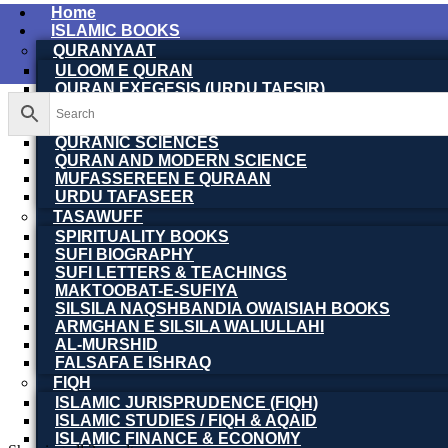
Home
ISLAMIC BOOKS
QURANYAAT
ULOOM E QURAN
QURAN EXEGESIS (URDU TAFSIR)
QURAN EXEGESIS (ENGLISH TAFSIR)
QURAN DICTIONARY
QURANIC SCIENCES
QURAN AND MODERN SCIENCE
MUFASSEREEN E QURAAN
URDU TAFASEER
TASAWUFF
SPIRITUALITY BOOKS
SUFI BIOGRAPHY
SUFI LETTERS & TEACHINGS
MAKTOOBAT-E-SUFIYA
SILSILA NAQSHBANDIA OWAISIAH BOOKS
ARMGHAN E SILSILA WALIULLAHI
AL-MURSHID
FALSAFA E ISHRAQ
FIQH
ISLAMIC JURISPRUDENCE (FIQH)
ISLAMIC STUDIES / FIQH & AQAID
ISLAMIC FINANCE & ECONOMY