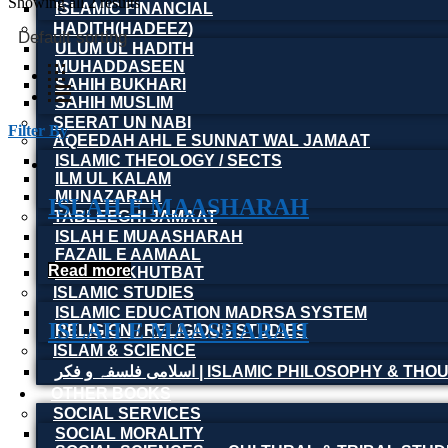
Showing all 2 results
ISLAMIC FINANCIAL
HADITH(HADEEZ)
Default sorting
ULUM UL HADITH
MUHADDASEEN
SAHIH BUKHARI
SAHIH MUSLIM
SEERAT UN NABI
Filter By
AQEEDAH AHL E SUNNAT WAL JAMAAT
ISLAMIC THEOLOGY / SECTS
ILM UL KALAM
MUNAZARAH
ISLAH E MAASHARAH
TABLEEGHI JAMAAT
ISLAH E MUAASHARAH
FAZAIL E AAMAAL
Read more
ISLAMIC KHUTBAT
ISLAMIC STUDIES
ISLAMIC EDUCATION MADRSA SYSTEM
ISLAH E MAASHARAH
RELIGION / RELIGIOUS STUDIES
ISLAM & SCIENCE
اسلامی فلسفہ و فکر | ISLAMIC PHILOSOPHY & T
OTHER BOOKS
SOCIAL SERVICES
SOCIAL MORALITY