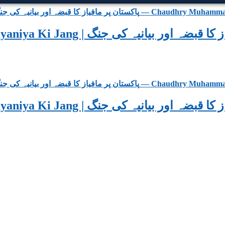
Pakistan Par Mafias Ka Qabza Aur Bayaniya Ki Jang | یہ کی جنگ
Pakistan Par Mafias Ka Qabza Aur Bayaniya Ki Jang | یہ کی جنگ