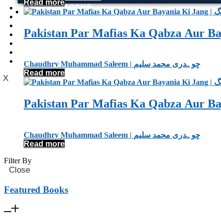
Read more
ENGLISH BOOKS
POTHWARI BOOKS
TOOBAA SHOP
SUFI NAMA
POTHWARNAMA
SIRAAT DESIGN
POET & AUTHOR LIST
Chaudhry Muhammad Saleem | چوہدری محمد سلیم
Read more
X
Chaudhry Muhammad Saleem | چوہدری محمد سلیم
Read more
Filter By
Close
Featured Books