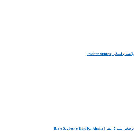
Pakistan Studies | پاکستان اسٹڈیز
Bar-e-Sagheer-e-Hind Ka Almiya | برِصغیرِ ہند کا المیہ