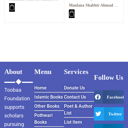
ہشتم
Maarif ul quraan
Maulana Shabbir Ahmad Usmani, Molana Idrees Kandhalvi
Maarif ul quraan
kandhalvi ma tafseer e
kandhalvi ma tafseer e
usmani PDF VOL-6
usmani PDF VOL-8
About
Menu
Services
Follow Us
Home
Donate Us
Toobaa
Islamic Books
Contact Us
Facebook
Foundation
Other Books
Poet & Author
supports
List
Twitter
scholars
Pothwari
Books
List Item
pursuing