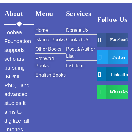
About
Menu
Services
Follow Us
Home
Donate Us
Toobaa
Islamic Books
Contact Us
Facebook
Foundation
Other Books
Poet & Author
supports
List
Twitter
scholars
Pothwari
Books
List Item
pursuing
LinkedIn
English Books
MPhil,
PhD, and
WhatsApp
advanced
studies.It
aims to
digitize all
libraries